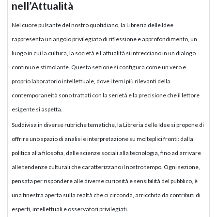
nell’Attualità
Nel cuore pulsante del nostro quotidiano, la Libreria delle Idee
rappresenta un angolo privilegiato di riflessione e approfondimento, un
luogo in cui la cultura, la società e l’attualità si intrecciano in un dialogo
continuo e stimolante. Questa sezione si configura come un vero e
proprio laboratorio intellettuale, dove i temi più rilevanti della
contemporaneità sono trattati con la serietà e la precisione che il lettore
esigente si aspetta.
Suddivisa in diverse rubriche tematiche, la Libreria delle Idee si propone di
offrire uno spazio di analisi e interpretazione su molteplici fronti: dalla
politica alla filosofia, dalle scienze sociali alla tecnologia, fino ad arrivare
alle tendenze culturali che caratterizzano il nostro tempo. Ogni sezione,
pensata per rispondere alle diverse curiosità e sensibilità del pubblico, è
una finestra aperta sulla realtà che ci circonda, arricchita da contributi di
esperti, intellettuali e osservatori privilegiati.