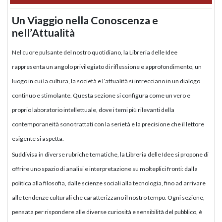
Un Viaggio nella Conoscenza e
nell’Attualità
Nel cuore pulsante del nostro quotidiano, la Libreria delle Idee
rappresenta un angolo privilegiato di riflessione e approfondimento, un
luogo in cui la cultura, la società e l’attualità si intrecciano in un dialogo
continuo e stimolante. Questa sezione si configura come un vero e
proprio laboratorio intellettuale, dove i temi più rilevanti della
contemporaneità sono trattati con la serietà e la precisione che il lettore
esigente si aspetta.
Suddivisa in diverse rubriche tematiche, la Libreria delle Idee si propone di
offrire uno spazio di analisi e interpretazione su molteplici fronti: dalla
politica alla filosofia, dalle scienze sociali alla tecnologia, fino ad arrivare
alle tendenze culturali che caratterizzano il nostro tempo. Ogni sezione,
pensata per rispondere alle diverse curiosità e sensibilità del pubblico, è