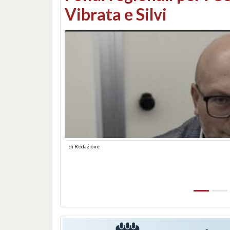
lungomare: contestati 
abusiva
di
Redazione