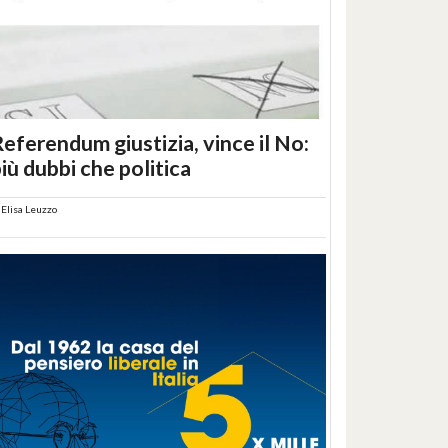
eferendum giustizia, vince il No:
iù dubbi che politica
i
Elisa Leuzzo