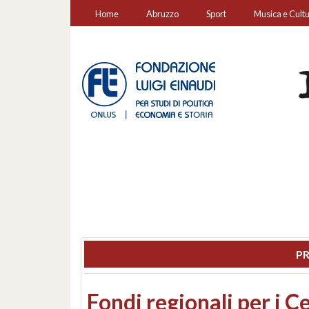
Home
Abruzzo
Sport
Musica e Cult
PR
Montesilvano, sequestr