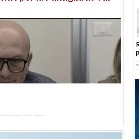
abusi edilizi e occupazione
R
p
d