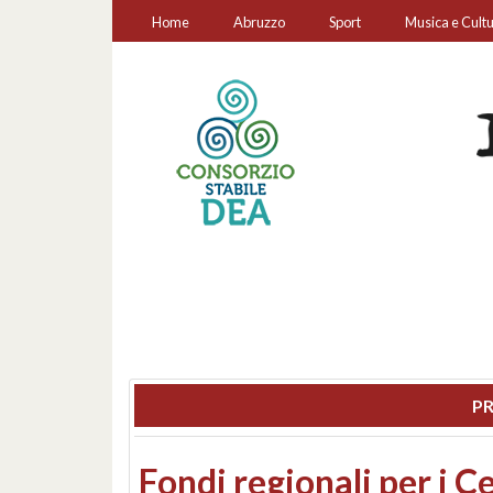
Home
Abruzzo
Sport
Musica e Cult
PR
Montesilvano, sequestr