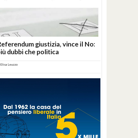
eferendum giustizia, vince il No:
iù dubbi che politica
i
Elisa Leuzzo