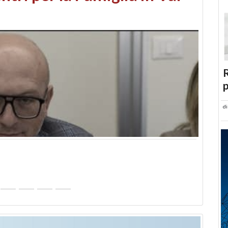
abusi edilizi e occupazione
R
p
d