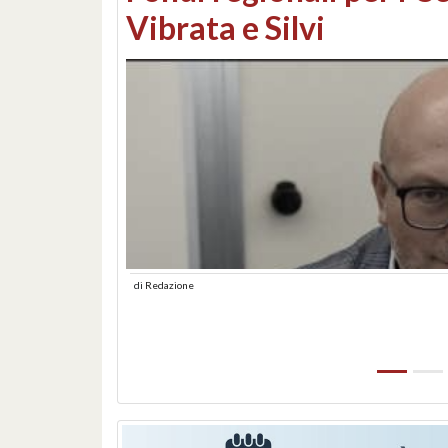
lungomare: contestati 
abusiva
di
Redazione