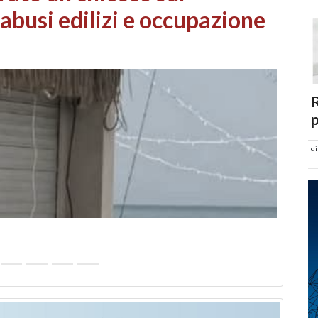
 danni da maltempo
R
p
d