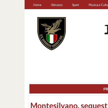
Home
Abruzzo
Sport
Musica e Cult
PR
Consiglio regionale: co