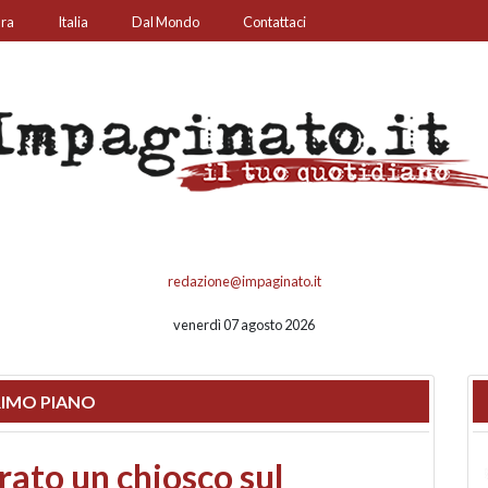
ura
Italia
Dal Mondo
Contattaci
redazione@impaginato.it
venerdì 07 agosto 2026
IMO PIANO
nfronto su call center,