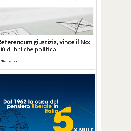
eferendum giustizia, vince il No:
iù dubbi che politica
i
Elisa Leuzzo