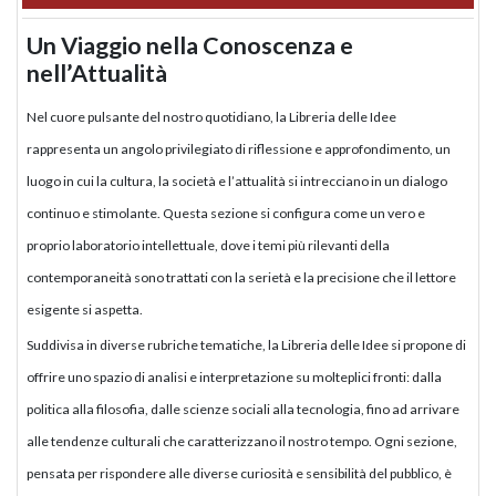
Un Viaggio nella Conoscenza e
nell’Attualità
Nel cuore pulsante del nostro quotidiano, la Libreria delle Idee
rappresenta un angolo privilegiato di riflessione e approfondimento, un
luogo in cui la cultura, la società e l’attualità si intrecciano in un dialogo
continuo e stimolante. Questa sezione si configura come un vero e
proprio laboratorio intellettuale, dove i temi più rilevanti della
contemporaneità sono trattati con la serietà e la precisione che il lettore
esigente si aspetta.
Suddivisa in diverse rubriche tematiche, la Libreria delle Idee si propone di
offrire uno spazio di analisi e interpretazione su molteplici fronti: dalla
politica alla filosofia, dalle scienze sociali alla tecnologia, fino ad arrivare
alle tendenze culturali che caratterizzano il nostro tempo. Ogni sezione,
pensata per rispondere alle diverse curiosità e sensibilità del pubblico, è