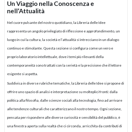
Un Viaggio nella Conoscenza e
nell’Attualità
Nel cuore pulsante del nostro quotidiano, la Libreria delle Idee
rappresenta un angolo privilegiato di riflessione e approfondimento, un
luogo in cui la cultura, la società e l’attualità si intrecciano in un dialogo
continuo e stimolante. Questa sezione si configura come un vero e
proprio laboratorio intellettuale, dove i temi più rilevanti della
contemporaneità sono trattati con la serietà e la precisione che il lettore
esigente si aspetta.
Suddivisa in diverse rubriche tematiche, la Libreria delle Idee si propone di
offrire uno spazio di analisi e interpretazione su molteplici fronti: dalla
politica alla filosofia, dalle scienze sociali alla tecnologia, fino ad arrivare
alle tendenze culturali che caratterizzano il nostro tempo. Ogni sezione,
pensata per rispondere alle diverse curiosità e sensibilità del pubblico, è
una finestra aperta sulla realtà che ci circonda, arricchita da contributi di