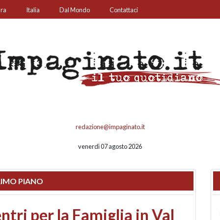
ura
Italia
Dal Mondo
Contattaci
redazione@impaginato.it
venerdì 07 agosto 2026
IMO PIANO
ato un chiosco sul