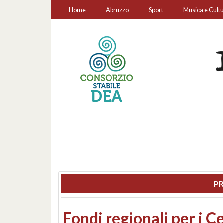
Home
Abruzzo
Sport
Musica e Cult
PR
Montesilvano, sequestr