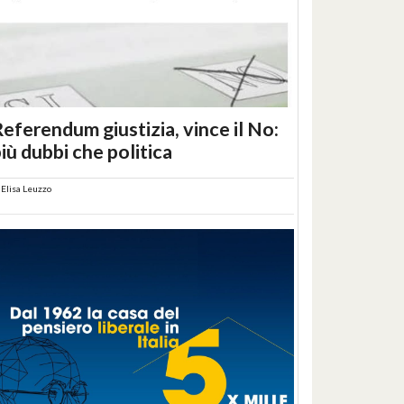
eferendum giustizia, vince il No:
iù dubbi che politica
i
Elisa Leuzzo