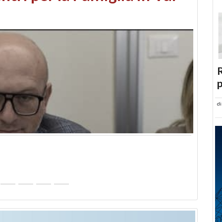
abusi edilizi e occupazione
R
p
d