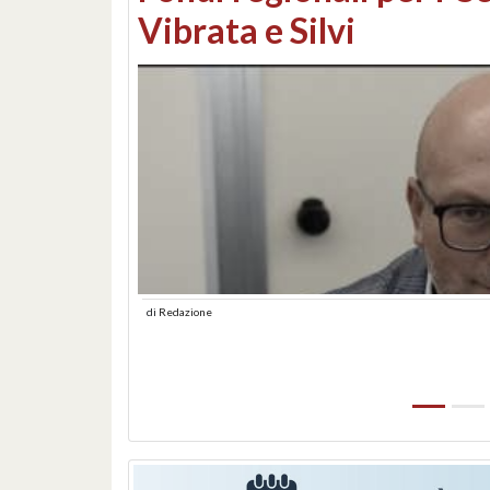
lungomare: contestati 
abusiva
di
Redazione