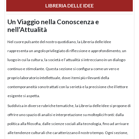
LIBRERIA DELLE IDEE
Un Viaggio nella Conoscenza e
nell’Attualità
Nel cuore pulsante del nostro quotidiano, la Libreria delle Idee
rappresenta un angolo privilegiato di riflessione e approfondimento, un
luogo in cui la cultura, la società e l’attualità si intrecciano in un dialogo
continuo e stimolante. Questa sezione si configura come un vero e
proprio laboratorio intellettuale, dove i temi più rilevanti della
contemporaneità sono trattati con la serietà e la precisione che il lettore
esigente si aspetta.
Suddivisa in diverse rubriche tematiche, la Libreria delle Idee si propone di
offrire uno spazio di analisi e interpretazione su molteplici fronti: dalla
politica alla filosofia, dalle scienze sociali alla tecnologia, fino ad arrivare
alle tendenze culturali che caratterizzano il nostro tempo. Ogni sezione,