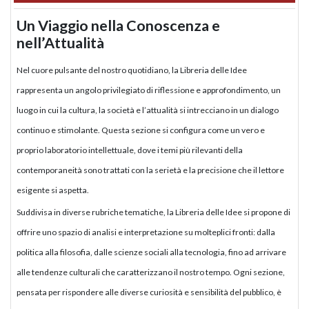
Un Viaggio nella Conoscenza e
nell’Attualità
Nel cuore pulsante del nostro quotidiano, la Libreria delle Idee
rappresenta un angolo privilegiato di riflessione e approfondimento, un
luogo in cui la cultura, la società e l’attualità si intrecciano in un dialogo
continuo e stimolante. Questa sezione si configura come un vero e
proprio laboratorio intellettuale, dove i temi più rilevanti della
contemporaneità sono trattati con la serietà e la precisione che il lettore
esigente si aspetta.
Suddivisa in diverse rubriche tematiche, la Libreria delle Idee si propone di
offrire uno spazio di analisi e interpretazione su molteplici fronti: dalla
politica alla filosofia, dalle scienze sociali alla tecnologia, fino ad arrivare
alle tendenze culturali che caratterizzano il nostro tempo. Ogni sezione,
pensata per rispondere alle diverse curiosità e sensibilità del pubblico, è