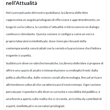
nell’Attualità
Nel cuore pulsante del nostro quotidiano, la Libreria delle Idee
rappresenta un angolo privilegiato di riflessione e approfondimento, un
luogo in cui la cultura, la società e l’attualità si intrecciano in un dialogo
continuo e stimolante. Questa sezione si configura come un vero e
proprio laboratorio intellettuale, dove i temi più rilevanti della
contemporaneità sono trattati con la serietà e la precisione che il lettore
esigente si aspetta.
Suddivisa in diverse rubriche tematiche, la Libreria delle Idee si propone di
offrire uno spazio di analisi e interpretazione su molteplici fronti: dalla
politica alla filosofia, dalle scienze sociali alla tecnologia, fino ad arrivare
alle tendenze culturali che caratterizzano il nostro tempo. Ogni sezione,
pensata per rispondere alle diverse curiosità e sensibilità del pubblico, è
una finestra aperta sulla realtà che ci circonda, arricchita da contributi di
esperti, intellettuali e osservatori privilegiati.