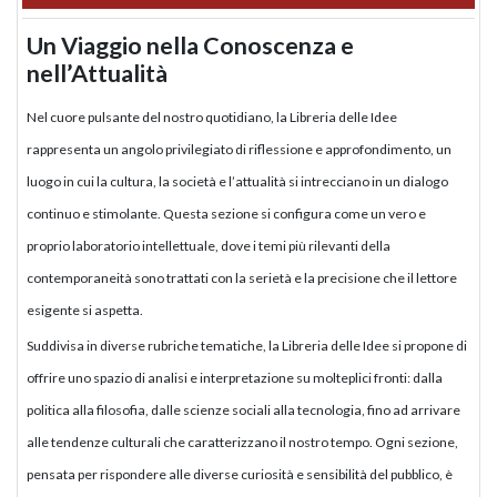
Un Viaggio nella Conoscenza e
nell’Attualità
Nel cuore pulsante del nostro quotidiano, la Libreria delle Idee
rappresenta un angolo privilegiato di riflessione e approfondimento, un
luogo in cui la cultura, la società e l’attualità si intrecciano in un dialogo
continuo e stimolante. Questa sezione si configura come un vero e
proprio laboratorio intellettuale, dove i temi più rilevanti della
contemporaneità sono trattati con la serietà e la precisione che il lettore
esigente si aspetta.
Suddivisa in diverse rubriche tematiche, la Libreria delle Idee si propone di
offrire uno spazio di analisi e interpretazione su molteplici fronti: dalla
politica alla filosofia, dalle scienze sociali alla tecnologia, fino ad arrivare
alle tendenze culturali che caratterizzano il nostro tempo. Ogni sezione,
pensata per rispondere alle diverse curiosità e sensibilità del pubblico, è