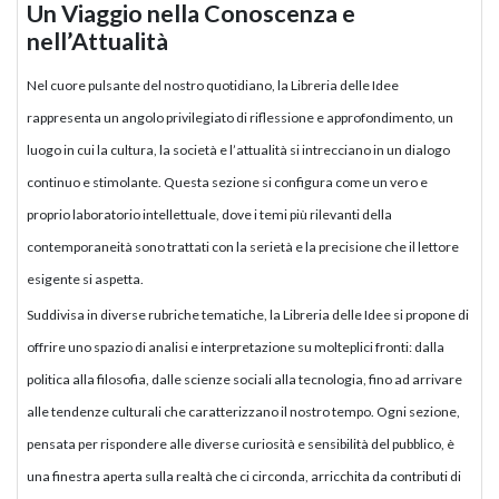
Un Viaggio nella Conoscenza e
nell’Attualità
Nel cuore pulsante del nostro quotidiano, la Libreria delle Idee
rappresenta un angolo privilegiato di riflessione e approfondimento, un
luogo in cui la cultura, la società e l’attualità si intrecciano in un dialogo
continuo e stimolante. Questa sezione si configura come un vero e
proprio laboratorio intellettuale, dove i temi più rilevanti della
contemporaneità sono trattati con la serietà e la precisione che il lettore
esigente si aspetta.
Suddivisa in diverse rubriche tematiche, la Libreria delle Idee si propone di
offrire uno spazio di analisi e interpretazione su molteplici fronti: dalla
politica alla filosofia, dalle scienze sociali alla tecnologia, fino ad arrivare
alle tendenze culturali che caratterizzano il nostro tempo. Ogni sezione,
pensata per rispondere alle diverse curiosità e sensibilità del pubblico, è
una finestra aperta sulla realtà che ci circonda, arricchita da contributi di