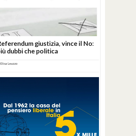
eferendum giustizia, vince il No:
iù dubbi che politica
i
Elisa Leuzzo