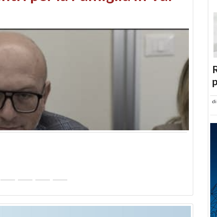
abusi edilizi e occupazione
R
p
d