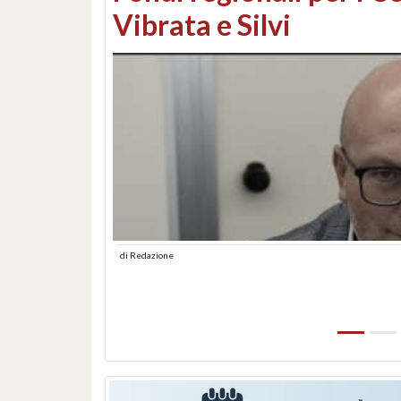
lungomare: contestati 
abusiva
di
Redazione