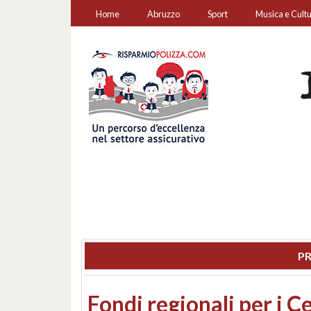
Home
Abruzzo
Sport
Musica e Cult
PR
Montesilvano, sequestr