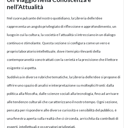
nell’Attualità
Nel cuore pulsante del nostro quotidiano, la Libreria delle Idee
rappresenta un angolo privilegiato di riflessione e approfondimento, un
luogo in cui la cultura, la società e l’attualità si intrecciano in un dialogo
continuo e stimolante. Questa sezione si configura come un vero e
proprio laboratorio intellettuale, dove i temi più rilevanti della
contemporaneità sono trattati con la serietà e la precisione che il lettore
esigente si aspetta.
Suddivisa in diverse rubriche tematiche, la Libreria delle Idee si propone di
offrire uno spazio di analisi e interpretazione su molteplici fronti: dalla
politica alla filosofia, dalle scienze sociali alla tecnologia, fino ad arrivare
alle tendenze culturali che caratterizzano il nostro tempo. Ogni sezione,
pensata per rispondere alle diverse curiosità e sensibilità del pubblico, è
una finestra aperta sulla realtà che ci circonda, arricchita da contributi di
esperti, intellettuali e osservatori privilegiati.