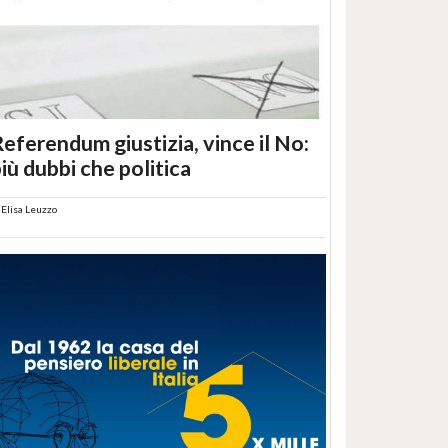
eferendum giustizia, vince il No:
iù dubbi che politica
i
Elisa Leuzzo