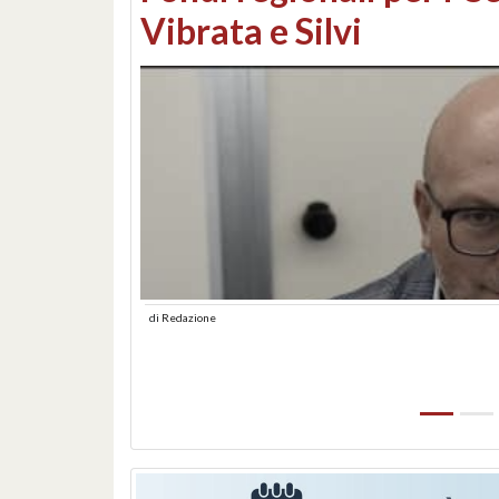
lungomare: contestati 
abusiva
di
Redazione