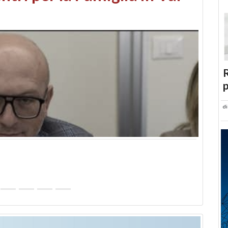
abusi edilizi e occupazione
R
p
d