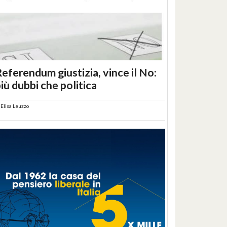
eferendum giustizia, vince il No:
iù dubbi che politica
i
Elisa Leuzzo