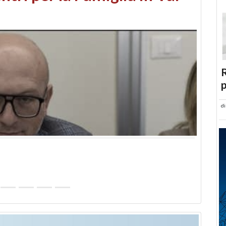
abusi edilizi e occupazione
R
p
d