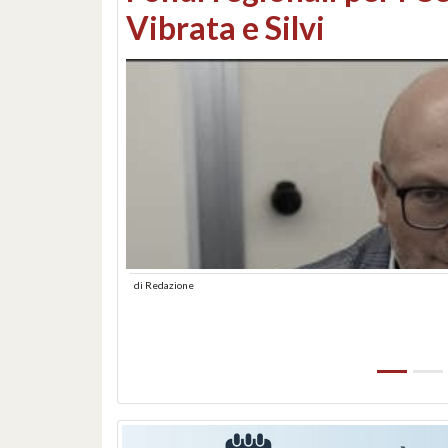
lungomare: contestati 
abusiva
di
Redazione