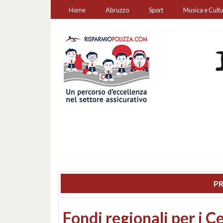
Home
Abruzzo
Sport
Musica e Cult
PR
Montesilvano, sequestr