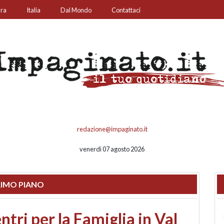
ura
Italia
Dal Mondo
Contattaci
redazione@impaginato.it
venerdì 07 agosto 2026
IMO PIANO
ato un chiosco sul