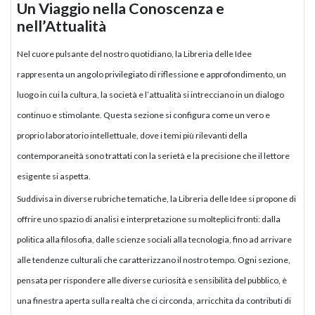
Un Viaggio nella Conoscenza e
nell’Attualità
Nel cuore pulsante del nostro quotidiano, la Libreria delle Idee
rappresenta un angolo privilegiato di riflessione e approfondimento, un
luogo in cui la cultura, la società e l’attualità si intrecciano in un dialogo
continuo e stimolante. Questa sezione si configura come un vero e
proprio laboratorio intellettuale, dove i temi più rilevanti della
contemporaneità sono trattati con la serietà e la precisione che il lettore
esigente si aspetta.
Suddivisa in diverse rubriche tematiche, la Libreria delle Idee si propone di
offrire uno spazio di analisi e interpretazione su molteplici fronti: dalla
politica alla filosofia, dalle scienze sociali alla tecnologia, fino ad arrivare
alle tendenze culturali che caratterizzano il nostro tempo. Ogni sezione,
pensata per rispondere alle diverse curiosità e sensibilità del pubblico, è
una finestra aperta sulla realtà che ci circonda, arricchita da contributi di