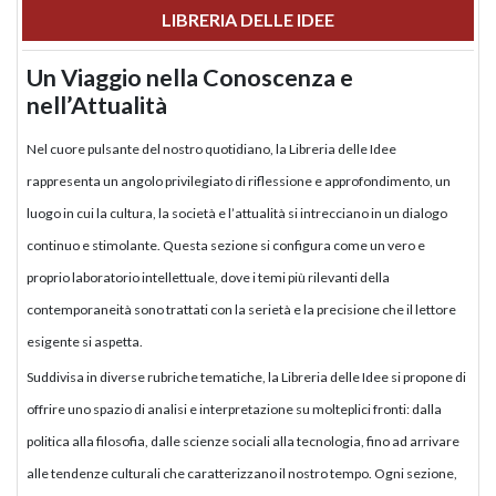
LIBRERIA DELLE IDEE
Un Viaggio nella Conoscenza e
nell’Attualità
Nel cuore pulsante del nostro quotidiano, la Libreria delle Idee
rappresenta un angolo privilegiato di riflessione e approfondimento, un
luogo in cui la cultura, la società e l’attualità si intrecciano in un dialogo
continuo e stimolante. Questa sezione si configura come un vero e
proprio laboratorio intellettuale, dove i temi più rilevanti della
contemporaneità sono trattati con la serietà e la precisione che il lettore
esigente si aspetta.
Suddivisa in diverse rubriche tematiche, la Libreria delle Idee si propone di
offrire uno spazio di analisi e interpretazione su molteplici fronti: dalla
politica alla filosofia, dalle scienze sociali alla tecnologia, fino ad arrivare
alle tendenze culturali che caratterizzano il nostro tempo. Ogni sezione,