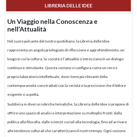
LIBRERIA DELLE IDEE
Un Viaggio nella Conoscenza e
nell’Attualità
Nel cuore pulsante del nostro quotidiano, la Libreria delle Idee
rappresenta un angolo privilegiato di riflessione e approfondimento, un
luogo in cui la cultura, la società e l’attualità si intrecciano in un dialogo
continuo e stimolante. Questa sezione si configura come un vero e
proprio laboratorio intellettuale, dove i temi più rilevanti della
contemporaneità sono trattati con la serietà e la precisione che il lettore
esigente si aspetta.
Suddivisa in diverse rubriche tematiche, la Libreria delle Idee si propone di
offrire uno spazio di analisi e interpretazione su molteplici fronti: dalla
politica alla filosofia, dalle scienze sociali alla tecnologia, fino ad arrivare
alle tendenze culturali che caratterizzano il nostro tempo. Ogni sezione,