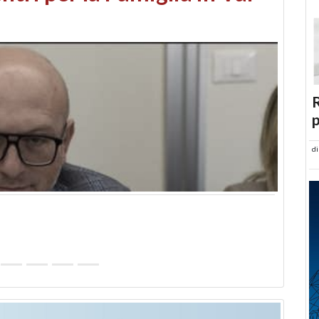
abusi edilizi e occupazione
R
p
d