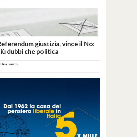
eferendum giustizia, vince il No:
iù dubbi che politica
i
Elisa Leuzzo