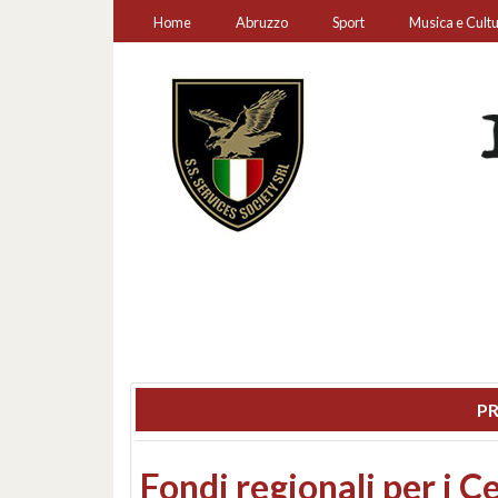
Home
Abruzzo
Sport
Musica e Cult
PR
Montesilvano, sequestr