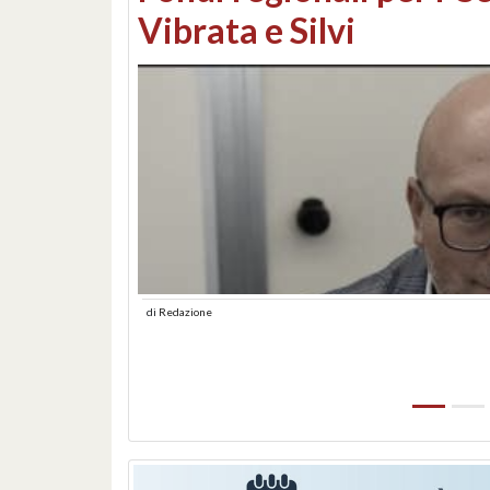
lungomare: contestati 
abusiva
di
Redazione