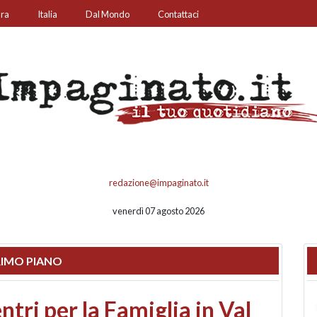
ura
Italia
Dal Mondo
Contattaci
redazione@impaginato.it
venerdì 07 agosto 2026
IMO PIANO
ato un chiosco sul