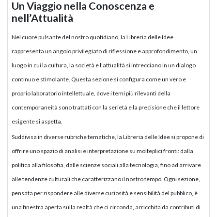
Un Viaggio nella Conoscenza e
nell’Attualità
Nel cuore pulsante del nostro quotidiano, la Libreria delle Idee
rappresenta un angolo privilegiato di riflessione e approfondimento, un
luogo in cui la cultura, la società e l’attualità si intrecciano in un dialogo
continuo e stimolante. Questa sezione si configura come un vero e
proprio laboratorio intellettuale, dove i temi più rilevanti della
contemporaneità sono trattati con la serietà e la precisione che il lettore
esigente si aspetta.
Suddivisa in diverse rubriche tematiche, la Libreria delle Idee si propone di
offrire uno spazio di analisi e interpretazione su molteplici fronti: dalla
politica alla filosofia, dalle scienze sociali alla tecnologia, fino ad arrivare
alle tendenze culturali che caratterizzano il nostro tempo. Ogni sezione,
pensata per rispondere alle diverse curiosità e sensibilità del pubblico, è
una finestra aperta sulla realtà che ci circonda, arricchita da contributi di