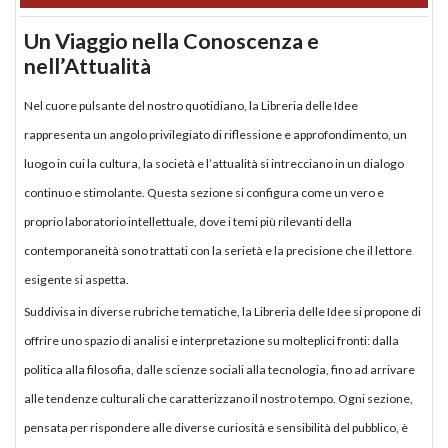
Un Viaggio nella Conoscenza e
nell’Attualità
Nel cuore pulsante del nostro quotidiano, la Libreria delle Idee
rappresenta un angolo privilegiato di riflessione e approfondimento, un
luogo in cui la cultura, la società e l’attualità si intrecciano in un dialogo
continuo e stimolante. Questa sezione si configura come un vero e
proprio laboratorio intellettuale, dove i temi più rilevanti della
contemporaneità sono trattati con la serietà e la precisione che il lettore
esigente si aspetta.
Suddivisa in diverse rubriche tematiche, la Libreria delle Idee si propone di
offrire uno spazio di analisi e interpretazione su molteplici fronti: dalla
politica alla filosofia, dalle scienze sociali alla tecnologia, fino ad arrivare
alle tendenze culturali che caratterizzano il nostro tempo. Ogni sezione,
pensata per rispondere alle diverse curiosità e sensibilità del pubblico, è