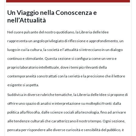
Un Viaggio nella Conoscenza e
nell’Attualità
Nel cuore pulsante del nostro quotidiano, la Libreria delle Idee
rappresenta un angolo privilegiato di riflessione e approfondimento, un
luogo in cui la cultura, la società e l’attualità si intrecciano in un dialogo
continuo e stimolante. Questa sezione si configura come un vero e
proprio laboratorio intellettuale, dove i temi più rilevanti della
contemporaneità sono trattati con la serietà e la precisione che il lettore
esigente si aspetta.
Suddivisa in diverse rubriche tematiche, la Libreria delle Idee si propone di
offrire uno spazio di analisi e interpretazione su molteplici fronti: dalla
politica alla filosofia, dalle scienze sociali alla tecnologia, fino ad arrivare
alle tendenze culturali che caratterizzano il nostro tempo. Ogni sezione,
pensata per rispondere alle diverse curiosità e sensibilità del pubblico, è