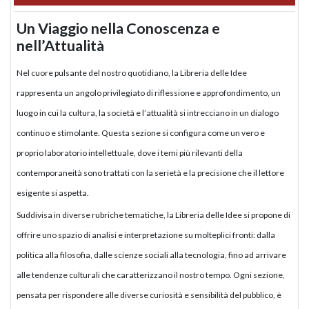
Un Viaggio nella Conoscenza e
nell’Attualità
Nel cuore pulsante del nostro quotidiano, la Libreria delle Idee
rappresenta un angolo privilegiato di riflessione e approfondimento, un
luogo in cui la cultura, la società e l’attualità si intrecciano in un dialogo
continuo e stimolante. Questa sezione si configura come un vero e
proprio laboratorio intellettuale, dove i temi più rilevanti della
contemporaneità sono trattati con la serietà e la precisione che il lettore
esigente si aspetta.
Suddivisa in diverse rubriche tematiche, la Libreria delle Idee si propone di
offrire uno spazio di analisi e interpretazione su molteplici fronti: dalla
politica alla filosofia, dalle scienze sociali alla tecnologia, fino ad arrivare
alle tendenze culturali che caratterizzano il nostro tempo. Ogni sezione,
pensata per rispondere alle diverse curiosità e sensibilità del pubblico, è