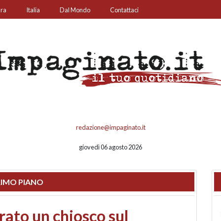
ura
Italia
Dal Mondo
Contattaci
redazione@impaginato.it
giovedì 06 agosto 2026
IMO PIANO
nfronto su call center,