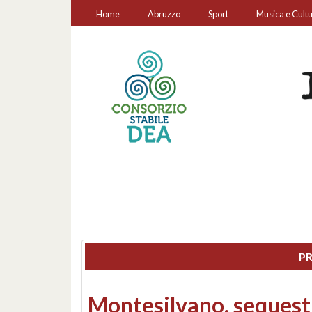
Home
Abruzzo
Sport
Musica e Cult
PR
Consiglio regionale: co