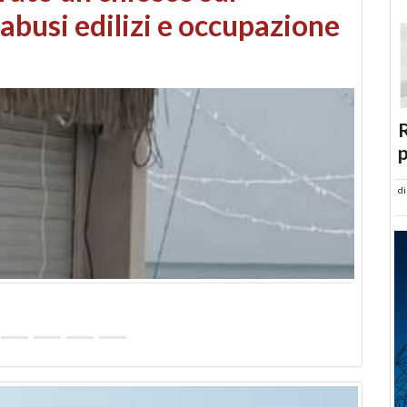
 danni da maltempo
R
p
d