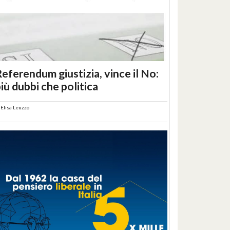
eferendum giustizia, vince il No:
iù dubbi che politica
i
Elisa Leuzzo