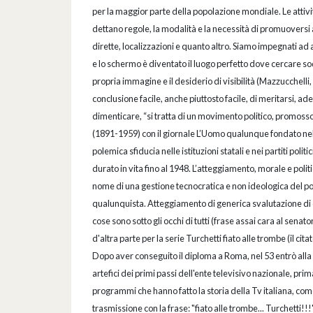
per la maggior parte della popolazione mondiale. Le attivi
dettano regole, la modalità e la necessità di promuoversi a
dirette, localizzazioni e quanto altro. Siamo impegnati ad 
e lo schermo è diventato il luogo perfetto dove cercare so
propria immagine e il desiderio di visibilità (Mazzucchelli,
conclusione facile, anche piuttosto facile, di meritarsi, a
dimenticare, “si tratta di un movimento politico, promos
(1891-1959) con il giornale L’Uomo qualunque fondato nel 1
polemica sfiducia nelle istituzioni statali e nei partiti pol
durato in vita fino al 1948. L’atteggiamento, morale e politic
nome di una gestione tecnocratica e non ideologica del p
qualunquista. Atteggiamento di generica svalutazione di qua
cose sono sotto gli occhi di tutti (frase assai cara al senato
d'altra parte per la serie Turchetti fiato alle trombe (il cita
Dopo aver conseguito il diploma a Roma, nel 53 entrò alla 
artefici dei primi passi dell'ente televisivo nazionale, pri
programmi che hanno fatto la storia della Tv italiana, com
trasmissione con la frase: "fiato alle trombe... Turchetti!!