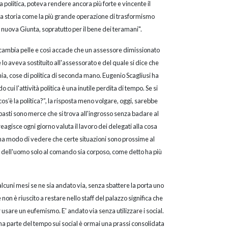
politica, poteva rendere ancora più forte e vincente il
la storia come la più grande operazione di trasformismo
 nuova Giunta, sopratutto per il bene dei teramani".
a cambia pelle e così accade che un assessore dimissionato
lo aveva sostituito all'assessorato e del quale si dice che
nia, cose di politica di seconda mano. Eugenio Scagliusi ha
ui l'attività politica è una inutile perdita di tempo. Se si
è la politica?”, la risposta meno volgare, oggi, sarebbe
impasti sono merce che si trova all'ingrosso senza badare al
agisce ogni giorno valuta il lavoro dei delegati alla cosa
i ha modo di vedere che certe situazioni sono prossime al
ff dell'uomo solo al comando sia corposo, come detto ha più
 alcuni mesi se ne sia andato via, senza sbattere la porta uno
on è riuscito a restare nello staff del palazzo significa che
r usare un eufemismo. E' andato via senza utilizzare i social.
na parte del tempo sui social è ormai una prassi consolidata