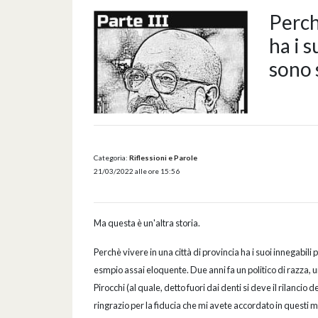
Perch
ha i s
sono 
Categoria:
Riflessioni e Parole
21/03/2022 alle ore 15:56
Ma questa è un'altra storia.
Perchè vivere in una città di provincia ha i suoi innegabili
esmpio assai eloquente. Due anni fa un politico di razza, un
Pirocchi (al quale, detto fuori dai denti si deve il rilancio 
ringrazio per la fiducia che mi avete accordato in questi