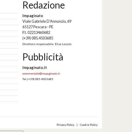
Redazione
Impaginato
Viale Gabriele D'Annunzio, 69
65127 Pescara - PE
P.I. 02213460682
(+39) 085.4503685
Direttore responsabile: Elisa Leuzzo
Pubblicità
Impaginato.it
commerciale@impaginato.it
Tel.
(+39) 085.4503685
Privacy Policy
|
Cookie Policy