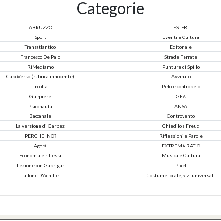
Categorie
ABRUZZO
ESTERI
Sport
Eventi e Cultura
Transatlantico
Editoriale
Francesco De Palo
Strade Ferrate
RiMediamo
Punture di Spillo
CapoVerso (rubrica innocente)
Avvinato
Incolta
Pelo e contropelo
Guepiere
GEA
Psiconauta
ANSA
Baccanale
Controvento
La versione di Garpez
Chiedilo a Freud
PERCHE' NO?
Riflessioni e Parole
Agorà
EXTREMA RATIO
Economia e riflessi
Musica e Cultura
Lezione con Gabrigar
Pixel
Tallone D'Achille
Costume locale, vizi universali.