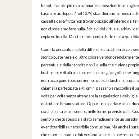
tempi, erano le più rivoluzionarie innovazioni tecnologich
Lascia o raddoppia ? nel 1079) sbandierano la messa a dim
cassette della frutta non trovano spazio all'interno dei t
non ci possiamo fare nulla. Schiavi del virtuale, schiavi d
copia ed incolla. Ma ci si rende conto che le realtà quotid
Come la percentuale della differenziata. Che cresce a secon
storico buste nere e di altro colore vengono regolarmente 
percentuale della raccolta non è quella che ci viene propina
buste nere e di altro colore crescono agli angoli come fung
non raccolgono i bustoni neri, se questi, i bustoni occupano
chiama la partecipata e gli omini passano a raccoglire il 
volta per volta senza attendere la segnalazione del vigile
distrubare il manovratore. Oppure non parlare al conduce
ciò che conta è fare sentire, nelle forme previste dalla Cos
sembra che tu stesso sia stato semplicemente un burattin
eventi terribili e una terribile conclusione. Ma anche i bu
che rappresentano, e intrecciano la conclusione preordina