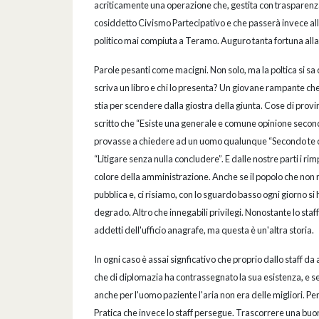
acriticamente una operazione che, gestita con trasparenza 
cosiddetto Civismo Partecipativo e che passerà invece al
politico mai compiuta a Teramo. Auguro tanta fortuna alla
Parole pesanti come macigni. Non solo, ma la poltica si s
scriva un libro e chi lo presenta? Un giovane rampante che 
stia per scendere dalla giostra della giunta. Cose di provi
scritto che “Esiste una generale e comune opinione secondo c
provasse a chiedere ad un uomo qualunque “Secondo te cos’
“Litigare senza nulla concludere”. E dalle nostre parti i r
colore della amministrazione. Anche se il popolo che non re
pubblica e, ci risiamo, con lo sguardo basso ogni giorno s
degrado. Altro che innegabili privilegi. Nonostante lo sta
addetti dell'ufficio anagrafe, ma questa è un'altra storia.
In ogni caso è assai signficativo che proprio dallo staff da
che di diplomazia ha contrassegnato la sua esistenza, e se n
anche per l'uomo paziente l'aria non era delle migliori. Pe
Pratica che invece lo staff persegue. Trascorrere una buo