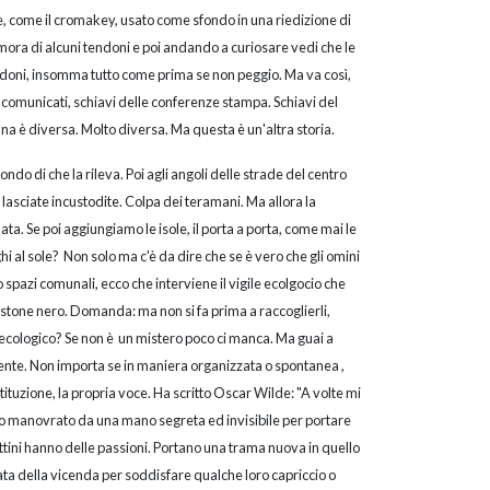
e, come il cromakey, usato come sfondo in una riedizione di
ora di alcuni tendoni e poi andando a curiosare vedi che le
endoni, insomma tutto come prima se non peggio. Ma va così,
ei comunicati, schiavi delle conferenze stampa. Schiavi del
iana è diversa. Molto diversa. Ma questa è un'altra storia.
do di che la rileva. Poi agli angoli delle strade del centro
lasciate incustodite. Colpa dei teramani. Ma allora la
ta. Se poi aggiungiamo le isole, il porta a porta, come mai le
hi al sole? Non solo ma c'è da dire che se è vero che gli omini
 spazi comunali, ecco che interviene il vigile ecolgocio che
bustone nero. Domanda: ma non si fa prima a raccoglierli,
 ecologico? Se non è un mistero poco ci manca. Ma guai a
nte. Non importa se in maniera organizzata o spontanea ,
tituzione, la propria voce. Ha scritto Oscar Wilde: "A volte mi
o manovrato da una mano segreta ed invisibile per portare
rattini hanno delle passioni. Portano una trama nuova in quello
ta della vicenda per soddisfare qualche loro capriccio o