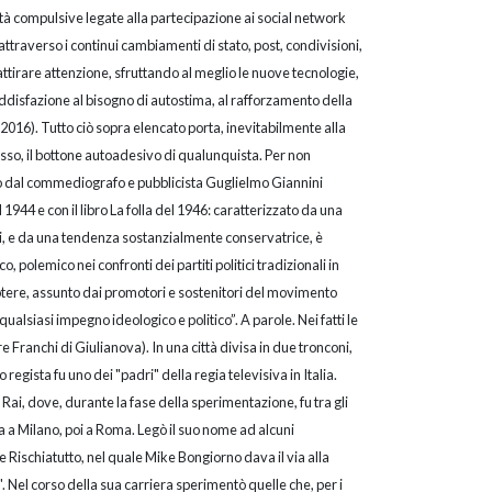
tà compulsive legate alla partecipazione ai social network
ttraverso i continui cambiamenti di stato, post, condivisioni,
attirare attenzione, sfruttando al meglio le nuove tecnologie,
ddisfazione al bisogno di autostima, al rafforzamento della
 2016). Tutto ciò sopra elencato porta, inevitabilmente alla
desso, il bottone autoadesivo di qualunquista. Per non
so dal commediografo e pubblicista Guglielmo Giannini
944 e con il libro La folla del 1946: caratterizzato da una
itici, e da una tendenza sostanzialmente conservatrice, è
o, polemico nei confronti dei partiti politici tradizionali in
otere, assunto dai promotori e sostenitori del movimento
lsiasi impegno ideologico e politico”. A parole. Nei fatti le
re Franchi di Giulianova). In una città divisa in due tronconi,
to regista fu uno dei "padri" della regia televisiva in Italia.
Rai, dove, durante la fase della sperimentazione, fu tra gli
ma a Milano, poi a Roma. Legò il suo nome ad alcuni
e Rischiatutto, nel quale Mike Bongiorno dava il via alla
!". Nel corso della sua carriera sperimentò quelle che, per i