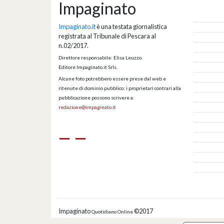
Impaginato
Impaginato.it
è una testata giornalistica
registrata al Tribunale di Pescara al
n.02/2017.
Direttore responsabile: Elisa Leuzzo.
Editore Impaginato.it Srls.
Alcune foto potrebbero essere prese dal web e
ritenute di dominio pubblico; i proprietari contrari alla
pubblicazione possono scrivere a:
redazione@impaginato.it
Impaginato
©2017
Quotidiano Online