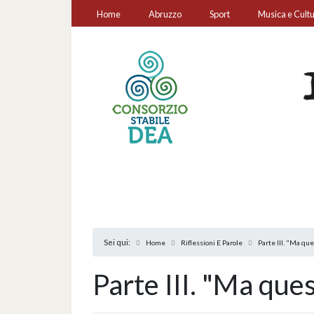
Home
Abruzzo
Sport
Musica e Cult
Sei qui:
Home
Riflessioni E Parole
Parte III. "Ma que
Parte III. "Ma ques