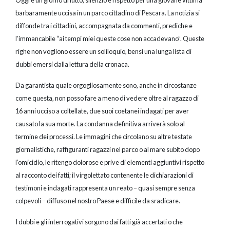
Oggi è un giorno di lutto, silenzio e rispetto per una giovane vittima
barbaramente uccisa in un parco cittadino di Pescara. La notizia si
diffonde tra i cittadini, accompagnata da commenti, prediche e
l’immancabile “ai tempi miei queste cose non accadevano”. Queste
righe non vogliono essere un soliloquio, bensì una lunga lista di
dubbi emersi dalla lettura della cronaca.
Da garantista quale orgogliosamente sono, anche in circostanze
come questa, non posso fare a meno di vedere oltre al ragazzo di
16 anni ucciso a coltellate, due suoi coetanei indagati per aver
causato la sua morte. La condanna definitiva arriverà solo al
termine dei processi. Le immagini che circolano su altre testate
giornalistiche, raffiguranti ragazzi nel parco o al mare subito dopo
l’omicidio, le ritengo dolorose e prive di elementi aggiuntivi rispetto
al racconto dei fatti; il virgolettato contenente le dichiarazioni di
testimoni e indagati rappresenta un reato – quasi sempre senza
colpevoli – diffuso nel nostro Paese e difficile da sradicare.
I dubbi e gli interrogativi sorgono dai fatti già accertati o che