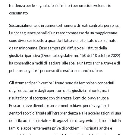
tendenza per le segnalazioni di minori per omicidio volontario
consumato.
Sostanzialmente, è in aumento il numero di reati contro la persona.
Le conseguenze penali di un reato commesso da un maggiorenne
sono diverse rispetto a quando il fatto viene tentato o consumato
da un minorenne. L’uso sempre più diffuso dell’istituto della
giustizia riparativa (Decreto Legislativo nr. 150 del 10 ottobre 2022)
ha consentito a molti di lasciarsi alle spalle un fatto anche grave e di
poter proseguire il percorso di crescita e emancipazione.
Gli strumenti per invertire il trend sono da tempo ben conosciuti
dagli educatori e dagli operatori della giustizia minorile, ma i
risultati non si scorgono con chiarezza. L’omicidio avvenuto a
Pescara deve diventare un elemento chiave per risvegliare i
genitori sopiti di fronte all’intraprendenza e alle accelerazioni di una
crescita adolescenziale – di ragazzi con disagi evidenti o cresciuti in
famiglie apparentemente prive di problemi – incrinata anche e