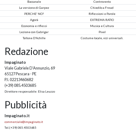
Baccanale
Controvento
La versione di Garpez
Chiedilo a Freud
PERCHE' NO?
Riflessioni e Parole
Agorà
EXTREMA RATIO
Economia e riflessi
Musica e Cultura
Lezione con Gabrigar
Pixel
Tallone D'Achille
Costume locale, vizi universali.
Redazione
Impaginato
Viale Gabriele D'Annunzio, 69
65127 Pescara - PE
P.I. 02213460682
(+39) 085.4503685
Direttore responsabile: Elisa Leuzzo
Pubblicità
Impaginato.it
commerciale@impaginato.it
Tel.
(+39) 085.4503685