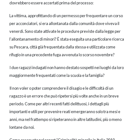
dovrebbero essere accertati prima del processo:
La vittima, approfittando di un permesso per frequentare un corso
per acconciatori, si era allontanata dalla comunità dove viveva il
venerdì. Sono state attivate le procedure previste dalla legge per
l’allontanamento di minori? È stata eseguita una particolare ricerca
su Pescara, città già frequentata dalla stessa e utilizzata come
rifugio in una precedente fuga avvenuta lo scorso novembre?
I due ragazzi indagati non hanno destato sospetti nei luoghi da loro
maggiormente frequentati come la scuola e la famiglia?
Il non voler o poter comprendere il disagio e le difficoltà di un
ragazzo è un errore che può ripetersi più volte anche in un breve
periodo. Come per altri recenti fatti delittuosi, i dettagli più
importanti e utili per prevenire reati emergeranno solo tra mesi e
anni, ma nel frattempo si ripeteranno in altre latitudini, più o meno
lontane da noi.