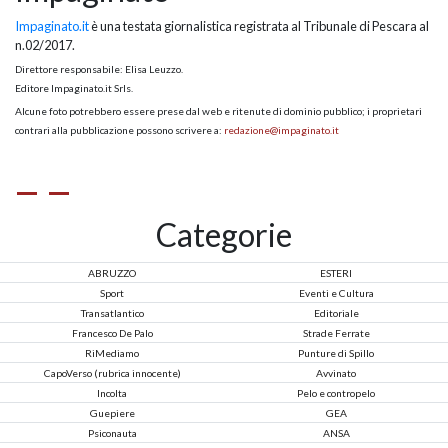
Impaginato.it
è una testata giornalistica registrata al Tribunale di Pescara al
n.02/2017.
Direttore responsabile: Elisa Leuzzo.
Editore Impaginato.it Srls.
Alcune foto potrebbero essere prese dal web e ritenute di dominio pubblico; i proprietari
contrari alla pubblicazione possono scrivere a:
redazione@impaginato.it
Categorie
ABRUZZO
ESTERI
Sport
Eventi e Cultura
Transatlantico
Editoriale
Francesco De Palo
Strade Ferrate
RiMediamo
Punture di Spillo
CapoVerso (rubrica innocente)
Avvinato
Incolta
Pelo e contropelo
Guepiere
GEA
Psiconauta
ANSA