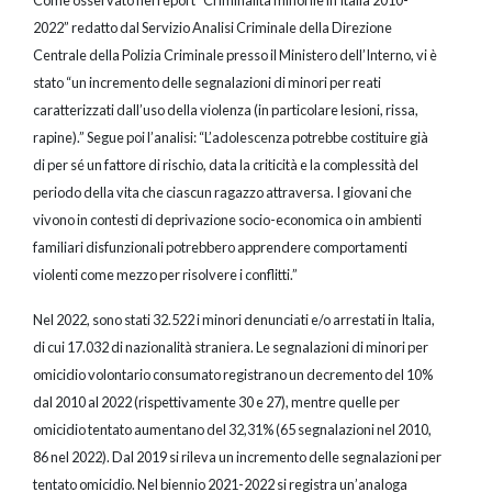
Come osservato nel report “Criminalità minorile in Italia 2010-
2022” redatto dal Servizio Analisi Criminale della Direzione
Centrale della Polizia Criminale presso il Ministero dell’Interno, vi è
stato “un incremento delle segnalazioni di minori per reati
caratterizzati dall’uso della violenza (in particolare lesioni, rissa,
rapine).” Segue poi l’analisi: “L’adolescenza potrebbe costituire già
di per sé un fattore di rischio, data la criticità e la complessità del
periodo della vita che ciascun ragazzo attraversa. I giovani che
vivono in contesti di deprivazione socio-economica o in ambienti
familiari disfunzionali potrebbero apprendere comportamenti
violenti come mezzo per risolvere i conflitti.”
Nel 2022, sono stati 32.522 i minori denunciati e/o arrestati in Italia,
di cui 17.032 di nazionalità straniera. Le segnalazioni di minori per
omicidio volontario consumato registrano un decremento del 10%
dal 2010 al 2022 (rispettivamente 30 e 27), mentre quelle per
omicidio tentato aumentano del 32,31% (65 segnalazioni nel 2010,
86 nel 2022). Dal 2019 si rileva un incremento delle segnalazioni per
tentato omicidio. Nel biennio 2021-2022 si registra un’analoga