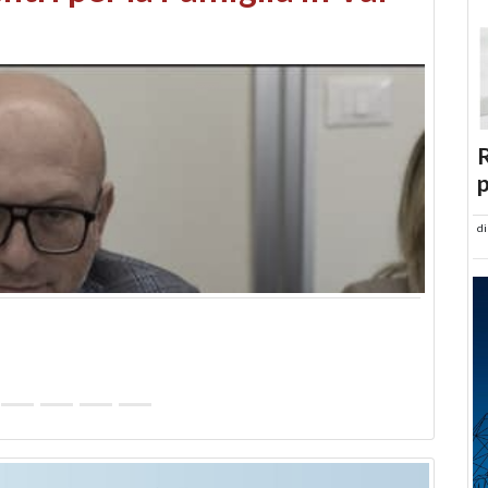
abusi edilizi e occupazione
R
p
d