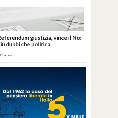
eferendum giustizia, vince il No:
iù dubbi che politica
i
Elisa Leuzzo