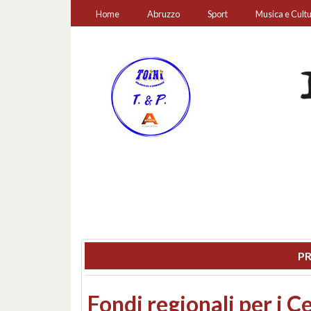
Home
Abruzzo
Sport
Musica e Cult
PR
Montesilvano, sequestr