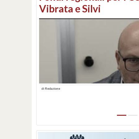
lungomare: contestati 
abusiva
di
Redazione