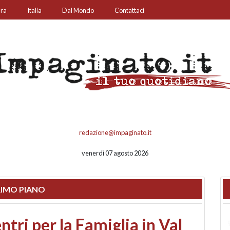
ura
Italia
Dal Mondo
Contattaci
redazione@impaginato.it
venerdì 07 agosto 2026
IMO PIANO
ato un chiosco sul