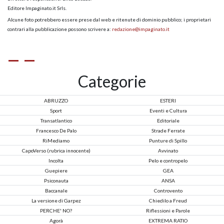
Editore Impaginato.it Srls.
Alcune foto potrebbero essere prese dal web e ritenute di dominio pubblico; i proprietari
contrari alla pubblicazione possono scrivere a:
redazione@impaginato.it
Categorie
ABRUZZO
ESTERI
Sport
Eventi e Cultura
Transatlantico
Editoriale
Francesco De Palo
Strade Ferrate
RiMediamo
Punture di Spillo
CapoVerso (rubrica innocente)
Avvinato
Incolta
Pelo e contropelo
Guepiere
GEA
Psiconauta
ANSA
Baccanale
Controvento
La versione di Garpez
Chiedilo a Freud
PERCHE' NO?
Riflessioni e Parole
Agorà
EXTREMA RATIO