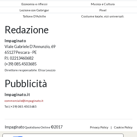
Economia e riflessi
Musica e Cultura
Lezione con Gabrigar
Pixel
Tallone D'Achille
Costume locale, vizi universali.
Redazione
Impaginato
Viale Gabriele D'Annunzio, 69
65127 Pescara - PE
P.I. 02213460682
(+39) 085.4503685
Direttore responsabile: Elisa Leuzzo
Pubblicità
Impaginato.it
commerciale@impaginato.it
Tel.
(+39) 085.4503685
Impaginato
©2017
Quotidiano Online
Privacy Policy
|
Cookie Policy