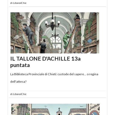
di
LiberalChic
IL TALLONE D'ACHILLE 13a
puntata
La Biblioteca Provinciale di Chieti: custode del sapere... o regina
dell'attesa?
di
LiberalChic