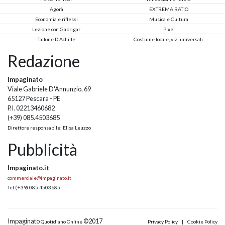
Agorà
EXTREMA RATIO
Economia e riflessi
Musica e Cultura
Lezione con Gabrigar
Pixel
Tallone D'Achille
Costume locale, vizi universali.
Redazione
Impaginato
Viale Gabriele D'Annunzio, 69
65127 Pescara - PE
P.I. 02213460682
(+39) 085.4503685
Direttore responsabile: Elisa Leuzzo
Pubblicità
Impaginato.it
commerciale@impaginato.it
Tel.
(+39) 085.4503685
Impaginato
©2017
Quotidiano Online
Privacy Policy
|
Cookie Policy