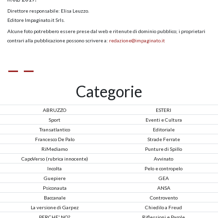
Direttore responsabile: Elisa Leuzzo.
Editore Impaginato.it Srls.
Alcune foto potrebbero essere prese dal web e ritenute di dominio pubblico; i proprietari
contrari alla pubblicazione possono scrivere a:
redazione@impaginato.it
Categorie
ABRUZZO
ESTERI
Sport
Eventi e Cultura
Transatlantico
Editoriale
Francesco De Palo
Strade Ferrate
RiMediamo
Punture di Spillo
CapoVerso (rubrica innocente)
Avvinato
Incolta
Pelo e contropelo
Guepiere
GEA
Psiconauta
ANSA
Baccanale
Controvento
La versione di Garpez
Chiedilo a Freud
PERCHE' NO?
Riflessioni e Parole