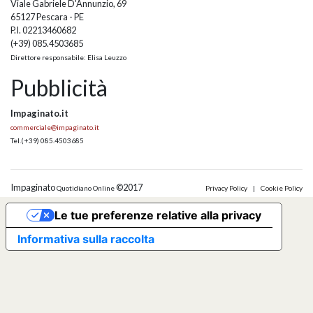
Viale Gabriele D'Annunzio, 69
65127 Pescara - PE
P.I. 02213460682
(+39) 085.4503685
Direttore responsabile: Elisa Leuzzo
Pubblicità
Impaginato.it
commerciale@impaginato.it
Tel.
(+39) 085.4503685
Impaginato
©2017
Quotidiano Online
Privacy Policy
|
Cookie Policy
Le tue preferenze relative alla privacy
Informativa sulla raccolta