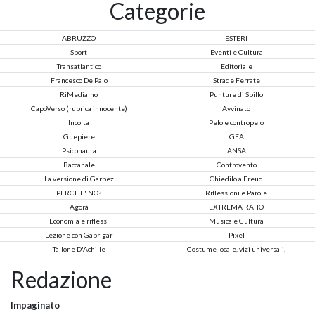
Categorie
ABRUZZO
ESTERI
Sport
Eventi e Cultura
Transatlantico
Editoriale
Francesco De Palo
Strade Ferrate
RiMediamo
Punture di Spillo
CapoVerso (rubrica innocente)
Avvinato
Incolta
Pelo e contropelo
Guepiere
GEA
Psiconauta
ANSA
Baccanale
Controvento
La versione di Garpez
Chiedilo a Freud
PERCHE' NO?
Riflessioni e Parole
Agorà
EXTREMA RATIO
Economia e riflessi
Musica e Cultura
Lezione con Gabrigar
Pixel
Tallone D'Achille
Costume locale, vizi universali.
Redazione
Impaginato