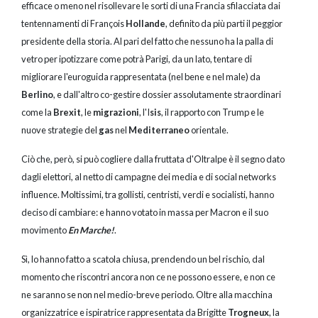
efficace o meno nel risollevare le sorti di una Francia sfilacciata dai
tentennamenti di François
Hollande
, definito da più parti il peggior
presidente della storia. Al pari del fatto che nessuno ha la palla di
vetro per ipotizzare come potrà Parigi, da un lato, tentare di
migliorare l'euroguida rappresentata (nel bene e nel male) da
Berlino
, e dall'altro co-gestire dossier assolutamente straordinari
come la
Brexit
, le
migrazioni
, l'I
sis
, il rapporto con Trump e le
nuove strategie del
gas
nel
Mediterraneo
orientale.
Ciò che, però, si può cogliere dalla fruttata d'Oltralpe è il segno dato
dagli elettori, al netto di campagne dei media e di social networks
influence. Moltissimi, tra gollisti, centristi, verdi e socialisti, hanno
deciso di cambiare: e hanno votato in massa per Macron e il suo
movimento
En Marche!
.
Sì, lo hanno fatto a scatola chiusa, prendendo un bel rischio, dal
momento che riscontri ancora non ce ne possono essere, e non ce
ne saranno se non nel medio-breve periodo. Oltre alla macchina
organizzatrice e ispiratrice rappresentata da Brigitte
Trogneux
, la