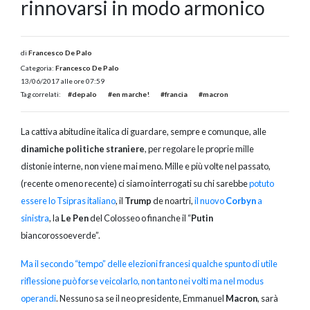
rinnovarsi in modo armonico
di
Francesco De Palo
Categoria:
Francesco De Palo
13/06/2017 alle ore 07:59
Tag correlati:
#depalo
#en marche!
#francia
#macron
La cattiva abitudine italica di guardare, sempre e comunque, alle
dinamiche politiche straniere
, per regolare le proprie mille
distonie interne, non viene mai meno. Mille e più volte nel passato,
(recente o meno recente) ci siamo interrogati su chi sarebbe
potuto
essere lo Tsipras italiano
, il
Trump
de noartri,
il nuovo
Corbyn
a
sinistra
, la
Le Pen
del Colosseo o finanche il “
Putin
biancorossoeverde”.
Ma il secondo “tempo” delle elezioni francesi qualche spunto di utile
riflessione può forse veicolarlo, non tanto nei volti ma nel modus
operandi
. Nessuno sa se il neo presidente, Emmanuel
Macron
, sarà