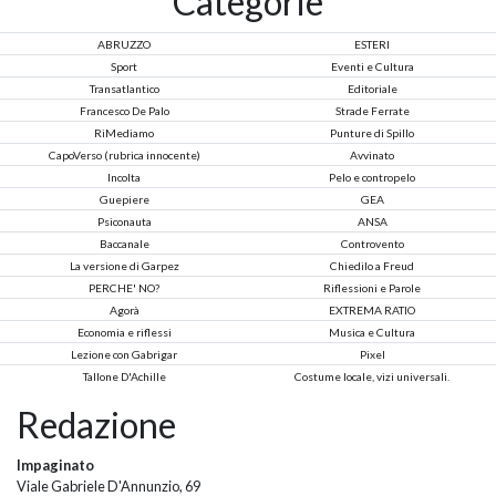
Categorie
ABRUZZO
ESTERI
Sport
Eventi e Cultura
Transatlantico
Editoriale
Francesco De Palo
Strade Ferrate
RiMediamo
Punture di Spillo
CapoVerso (rubrica innocente)
Avvinato
Incolta
Pelo e contropelo
Guepiere
GEA
Psiconauta
ANSA
Baccanale
Controvento
La versione di Garpez
Chiedilo a Freud
PERCHE' NO?
Riflessioni e Parole
Agorà
EXTREMA RATIO
Economia e riflessi
Musica e Cultura
Lezione con Gabrigar
Pixel
Tallone D'Achille
Costume locale, vizi universali.
Redazione
Impaginato
Viale Gabriele D'Annunzio, 69