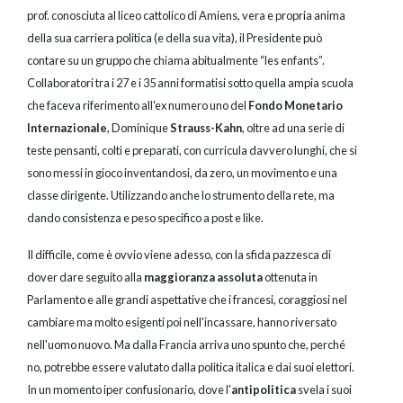
prof. conosciuta al liceo cattolico di Amiens, vera e propria anima
della sua carriera politica (e della sua vita), il Presidente può
contare su un gruppo che chiama abitualmente “les enfants”.
Collaboratori tra i 27 e i 35 anni formatisi sotto quella ampia scuola
che faceva riferimento all'ex numero uno del
Fondo Monetario
Internazionale
, Dominique
Strauss-Kahn
, oltre ad una serie di
teste pensanti, colti e preparati, con curricula davvero lunghi, che si
sono messi in gioco inventandosi, da zero, un movimento e una
classe dirigente. Utilizzando anche lo strumento della rete, ma
dando consistenza e peso specifico a post e like.
Il difficile, come è ovvio viene adesso, con la sfida pazzesca di
dover dare seguito alla
maggioranza assoluta
ottenuta in
Parlamento e alle grandi aspettative che i francesi, coraggiosi nel
cambiare ma molto esigenti poi nell'incassare, hanno riversato
nell'uomo nuovo. Ma dalla Francia arriva uno spunto che, perché
no, potrebbe essere valutato dalla politica italica e dai suoi elettori.
In un momento iper confusionario, dove l'
antipolitica
svela i suoi