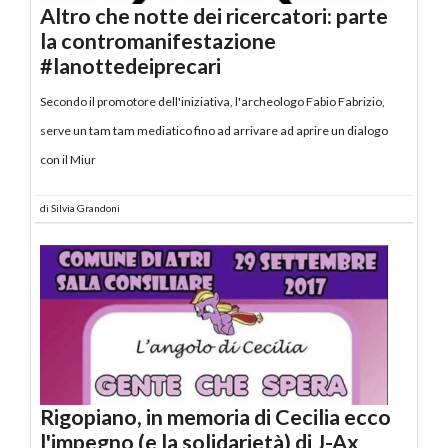
Altro che notte dei ricercatori: parte
la contromanifestazione
#lanottedeiprecari
Secondo il promotore dell'iniziativa, l'archeologo Fabio Fabrizio,
serve un tam tam mediatico fino ad arrivare ad aprire un dialogo
con il Miur
di
Silvia Grandoni
Rigopiano, in memoria di Cecilia ecco
l'impegno (e la solidarietà) di J-Ax