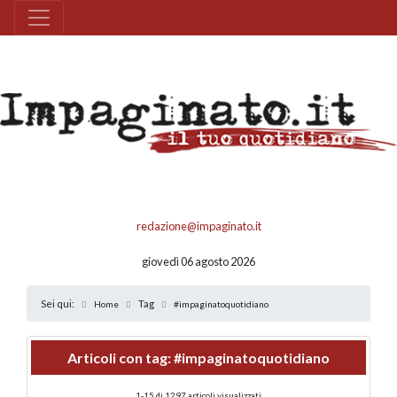
redazione@impaginato.it
giovedì 06 agosto 2026
Sei qui:
Tag
Home
#impaginatoquotidiano
Articoli con tag:
#impaginatoquotidiano
1-15 di 1297 articoli visualizzati