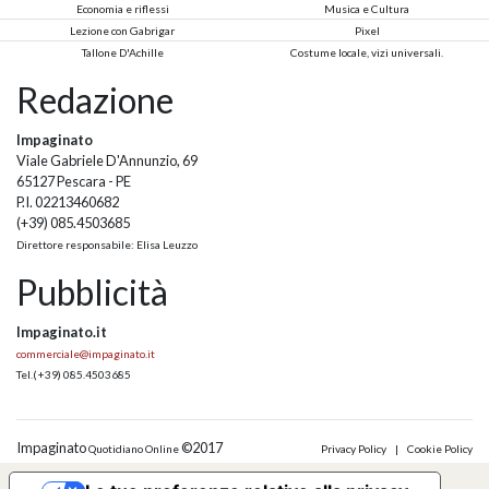
Economia e riflessi
Musica e Cultura
Lezione con Gabrigar
Pixel
Tallone D'Achille
Costume locale, vizi universali.
Redazione
Impaginato
Viale Gabriele D'Annunzio, 69
65127 Pescara - PE
P.I. 02213460682
(+39) 085.4503685
Direttore responsabile: Elisa Leuzzo
Pubblicità
Impaginato.it
commerciale@impaginato.it
Tel.
(+39) 085.4503685
Impaginato
©2017
Quotidiano Online
Privacy Policy
|
Cookie Policy