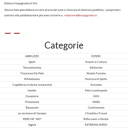
Editore Impaginato.it Srls.
Alcune foto potrebbero essere prese dal web e ritenute di dominio pubblico; i proprietari
contrari alla pubblicazione possono scrivere a:
redazione@impaginato.it
Categorie
ABRUZZO
ESTERI
Sport
Eventi e Cultura
Transatlantico
Editoriale
Francesco De Palo
Strade Ferrate
RiMediamo
Punture di Spillo
CapoVerso (rubrica innocente)
Avvinato
Incolta
Pelo e contropelo
Guepiere
GEA
Psiconauta
ANSA
Baccanale
Controvento
La versione di Garpez
Chiedilo a Freud
PERCHE' NO?
Riflessioni e Parole
Agorà
EXTREMA RATIO