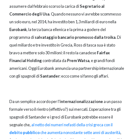
assumere dal febbraio scorso la carica di
Segretario al
Commercio degli Usa
. Quando nessuno vi avrebbe scommesso
un solo euro, nel 2014, ha investito ben 1,3 miliardi di euro nella
Eurobank
, la terza banca ellenica e la prima a godere del
programma di
salvataggio bancario promosso dalla troika
. Di
quel miliardo e tre investito in Grecia, Ross di tasca sua è stato
bravo a mettere solo 30 milioni: il resto la canadese
Fairfax
Financial Holding
controllata da
Prem Watsa
, e grandi fondi
americani. Oggi Eurobank annuncia una partnership internazionale
con gli spagnoli di
Santander
: ecco come si fanno gli affari.
Da un semplice accordo per l'
internazionalizzazione
a un passo
formale verso il rientro (effettivo?) sui mercati. L'operazione tra gli
spagnoli di Santander e i greci di Eurobank potrebbe essere il
segnale che,
al netto dei numeri nefasti della crisi greca con il
debito pubblico
che aumenta nonostante sette anni di austerità
,