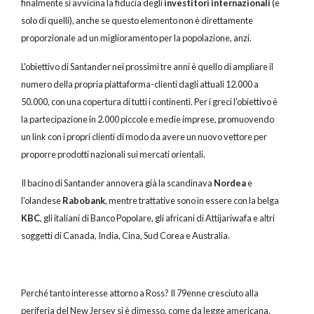
finalmente si avvicina la fiducia degli
investitori internazionali
(e
solo di quelli), anche se questo elemento non è direttamente
proporzionale ad un miglioramento per la popolazione, anzi.
L'obiettivo di Santander nei prossimi tre anni è quello di ampliare il
numero della propria piattaforma-clienti dagli attuali 12.000 a
50.000, con una copertura di tutti i continenti. Per i greci l'obiettivo è
la partecipazione in 2.000 piccole e medie imprese, promuovendo
un link con i propri clienti di modo da avere un nuovo vettore per
proporre prodotti nazionali sui mercati orientali.
Il bacino di Santander annovera già la scandinava
Nordea
e
l'olandese
Rabobank
, mentre trattative sono in essere con la belga
KBC
, gli italiani di Banco Popolare, gli africani di Attijariwafa e altri
soggetti di Canada, India, Cina, Sud Corea e Australia.
Perché tanto interesse attorno a Ross? Il 79enne cresciuto alla
periferia del New Jersey si è dimesso, come da legge americana,