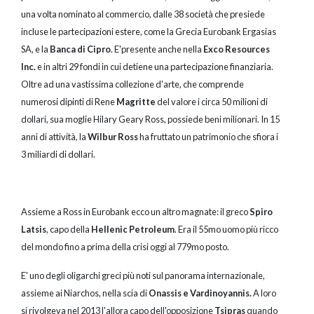
una volta nominato al commercio, dalle 38 società che presiede
incluse le partecipazioni estere, come la Grecia Eurobank Ergasias
SA, e la
Banca di Cipro
. E'presente anche nella
Exco Resources
Inc.
e in altri 29 fondi in cui detiene una partecipazione finanziaria.
Oltre ad una vastissima collezione d'arte, che comprende
numerosi dipinti di Rene
Magritte
del valore i circa 50 milioni di
dollari, sua moglie Hilary Geary Ross, possiede beni milionari. In 15
anni di attività, la
Wilbur Ross
ha fruttato un patrimonio che sfiora i
3 miliardi di dollari.
Assieme a Ross in Eurobank ecco un altro magnate: il greco
Spiro
Latsis
, capo della
Hellenic Petroleum
. Era il 55mo uomo più ricco
del mondo fino a prima della crisi oggi al 779mo posto.
E' uno degli oligarchi greci più noti sul panorama internazionale,
assieme ai Niarchos, nella scia di
Onassis e Vardinoyannis.
A loro
si rivolgeva nel 2013 l'allora capo dell'opposizione
Tsipras
quando