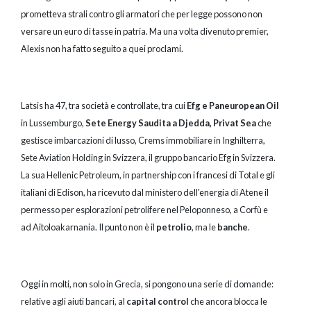
prometteva strali contro gli armatori che per legge possono non
versare un euro di tasse in patria. Ma una volta divenuto premier,
Alexis non ha fatto seguito a quei proclami.
Latsis ha 47, tra società e controllate, tra cui
Efg e Paneuropean Oil
in Lussemburgo,
Sete Energy Saudita a Djedda, Privat Sea
che
gestisce imbarcazioni di lusso, Crems immobiliare in Inghilterra,
Sete Aviation Holding in Svizzera, il gruppo bancario Efg in Svizzera.
La sua Hellenic Petroleum, in partnership con i francesi di Total e gli
italiani di Edison, ha ricevuto dal ministero dell'energia di Atene il
permesso per esplorazioni petrolifere nel Peloponneso, a Corfù e
ad Aitoloakarnania. Il punto non è il
petrolio
, ma le
banche
.
Oggi in molti, non solo in Grecia, si pongono una serie di domande:
relative agli aiuti bancari, al
capital control
che ancora blocca le