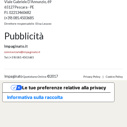
Viale Gabriele D'Annunzio, 69
65127 Pescara - PE
P.I. 02213460682
(+39) 085.4503685
Direttore responsabile: Elisa Leuzzo
Pubblicità
Impaginato.it
commerciale@impaginato.it
Tel.
(+39) 085.4503685
Impaginato
©2017
Quotidiano Online
Privacy Policy
|
Cookie Policy
Le tue preferenze relative alla privacy
Informativa sulla raccolta