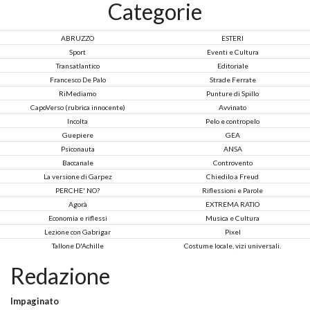
Categorie
ABRUZZO
ESTERI
Sport
Eventi e Cultura
Transatlantico
Editoriale
Francesco De Palo
Strade Ferrate
RiMediamo
Punture di Spillo
CapoVerso (rubrica innocente)
Avvinato
Incolta
Pelo e contropelo
Guepiere
GEA
Psiconauta
ANSA
Baccanale
Controvento
La versione di Garpez
Chiedilo a Freud
PERCHE' NO?
Riflessioni e Parole
Agorà
EXTREMA RATIO
Economia e riflessi
Musica e Cultura
Lezione con Gabrigar
Pixel
Tallone D'Achille
Costume locale, vizi universali.
Redazione
Impaginato