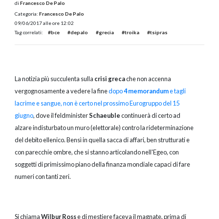
di
Francesco De Palo
Categoria:
Francesco De Palo
09/06/2017 alle ore 12:02
Tag correlati:
#bce
#depalo
#grecia
#troika
#tsipras
La notizia più succulenta sulla
crisi greca
che non accenna
vergognosamente a vedere la fine
dopo
4 memorandum
e tagli
lacrime e sangue, non è certo nel prossimo Eurogruppo del 15
giugno
, dove il feldminister
Schaeuble
continuerà di certo ad
alzare indisturbato un muro (elettorale) contro la rideterminazione
del debito ellenico. Bensì in quella sacca di affari, ben strutturati e
con parecchie ombre, che si stanno articolando nell'Egeo, con
soggetti di primissimo piano della finanza mondiale capaci di fare
numeri con tanti zeri.
Si chiama
Wilbur Ross
e di mestiere faceva il magnate, prima di