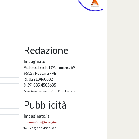
Redazione
Impaginato
Viale Gabriele D'Annunzio, 69
65127 Pescara - PE
P.I. 02213460682
(+39) 085.4503685
Direttore responsabile: Elisa Leuzzo
Pubblicità
Impaginato.it
commerciale@impaginato.it
Tel.
(+39) 085.4503685