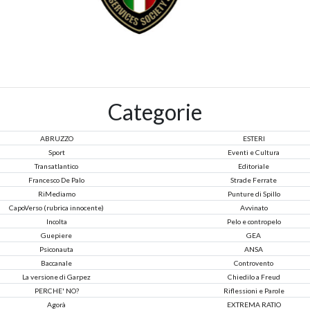
Categorie
ABRUZZO
ESTERI
Sport
Eventi e Cultura
Transatlantico
Editoriale
Francesco De Palo
Strade Ferrate
RiMediamo
Punture di Spillo
CapoVerso (rubrica innocente)
Avvinato
Incolta
Pelo e contropelo
Guepiere
GEA
Psiconauta
ANSA
Baccanale
Controvento
La versione di Garpez
Chiedilo a Freud
PERCHE' NO?
Riflessioni e Parole
Agorà
EXTREMA RATIO