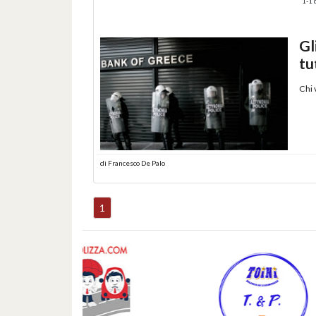
1-1 d
Gl
tu
Chi 
di
Francesco De Palo
1