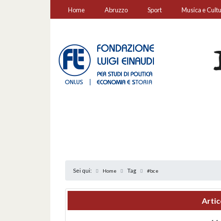
Home
Abruzzo
Sport
Musica e Cult
Sei qui:
Tag
Home
#bce
Artic