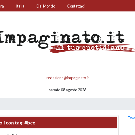
ura
Italia
Dal Mondo
Contattaci
redazione@impaginato.it
sabato 08 agosto 2026
Twe
oli con tag:
#bce