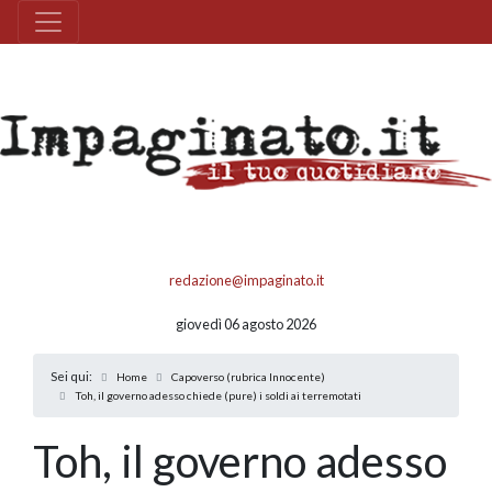
redazione@impaginato.it
giovedì 06 agosto 2026
Sei qui:
Home
Capoverso (rubrica Innocente)
Toh, il governo adesso chiede (pure) i soldi ai terremotati
Toh, il governo adesso