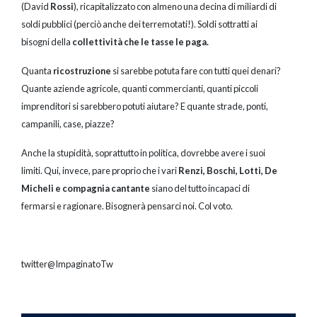
(David
Rossi
), ricapitalizzato con almeno una decina di miliardi di
soldi pubblici (perciò anche dei terremotati!). Soldi sottratti ai
bisogni della
collettività che le tasse le paga.
Quanta
ricostruzione
si sarebbe potuta fare con tutti quei denari?
Quante aziende agricole, quanti commercianti, quanti piccoli
imprenditori si sarebbero potuti aiutare? E quante strade, ponti,
campanili, case, piazze?
Anche la stupidità, soprattutto in politica, dovrebbe avere i suoi
limiti. Qui, invece, pare proprio che i vari
Renzi, Boschi, Lotti, De
Micheli e compagnia cantante
siano del tutto incapaci di
fermarsi e ragionare. Bisognerà pensarci noi. Col voto.
twitter@ImpaginatoTw