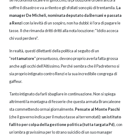
se l'economia locale è in ginocchio, la produzione di beni ancora
soffre il disastro e va a rilento e gli sfollati sono più di trentamila.
La
manager De Micheli, nominata deputato da Bersani e passata
a Renzi
con la levità di un sospiro, non ha dubbi: è l'ora di pagare le
tasse. Il che rimanda dritti dritti alla nota locuzione: "Iddio acceca
chi vuol perdere".
In realtà, questi dilettanti della politica al seguito di un
"
rottamatore
" presuntuoso, devono proprio averla fatta grossa
anche agli occhi dell'Altissimo. Perché sembra che il Padreterno si
sia proprio intignato contro Renzi e la sua incredibile congrega di
gaffeur.
Tanto intignato da farli sbagliare in continuazione. Non si spiega
altrimenti la montagna di fesserie che questa armata Brancaleone
sta commettendo ormai giornalmente.
Pensate al Monte Paschi
(che il governo indica per il mutuo tasse ai terremotati):
un istituto
fallito per colpa della gestione politica (tutta targata Pd
), con
un'ombra gravissima per lo strano suicidio di un suo manager