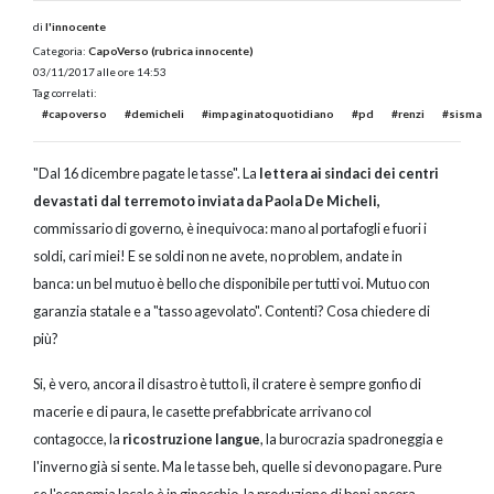
di
l'innocente
Categoria:
CapoVerso (rubrica innocente)
03/11/2017 alle ore 14:53
Tag correlati:
#capoverso
#demicheli
#impaginatoquotidiano
#pd
#renzi
#sisma
"Dal 16 dicembre pagate le tasse". La
lettera ai sindaci dei centri
devastati dal terremoto inviata da Paola De Micheli,
commissario di governo, è inequivoca: mano al portafogli e fuori i
soldi, cari miei! E se soldi non ne avete, no problem, andate in
banca: un bel mutuo è bello che disponibile per tutti voi. Mutuo con
garanzia statale e a "tasso agevolato". Contenti? Cosa chiedere di
più?
Si, è vero, ancora il disastro è tutto lì, il cratere è sempre gonfio di
macerie e di paura, le casette prefabbricate arrivano col
contagocce, la
ricostruzione langue
, la burocrazia spadroneggia e
l'inverno già si sente. Ma le tasse beh, quelle si devono pagare. Pure