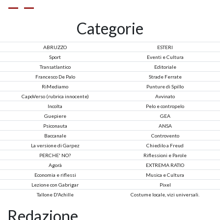
Categorie
ABRUZZO
ESTERI
Sport
Eventi e Cultura
Transatlantico
Editoriale
Francesco De Palo
Strade Ferrate
RiMediamo
Punture di Spillo
CapoVerso (rubrica innocente)
Avvinato
Incolta
Pelo e contropelo
Guepiere
GEA
Psiconauta
ANSA
Baccanale
Controvento
La versione di Garpez
Chiedilo a Freud
PERCHE' NO?
Riflessioni e Parole
Agorà
EXTREMA RATIO
Economia e riflessi
Musica e Cultura
Lezione con Gabrigar
Pixel
Tallone D'Achille
Costume locale, vizi universali.
Redazione