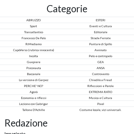
Categorie
ABRUZZO
ESTERI
Sport
Eventi e Cultura
Transatlantico
Editoriale
Francesco De Palo
Strade Ferrate
RiMediamo
Punture di Spillo
CapoVerso (rubrica innocente)
Avvinato
Incolta
Pelo e contropelo
Guepiere
GEA
Psiconauta
ANSA
Baccanale
Controvento
La versione di Garpez
Chiedilo a Freud
PERCHE' NO?
Riflessioni e Parole
Agorà
EXTREMA RATIO
Economia e riflessi
Musica e Cultura
Lezione con Gabrigar
Pixel
Tallone D'Achille
Costume locale, vizi universali.
Redazione
Impaginato