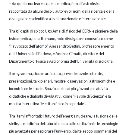
– da quella nucleare a quella medica, fino all’astrofisica –
raccontata da alcuni dei più autorevoli nomi della ricerca e della
divulgazione scientifica a livello nazionale e internazionale.
Tra gli ospiti di spicco Ugo Amaldi, fisico del CERN e pioniere della
fisica medica, Luca Romano, noto divulgatore conosciuto come
“l’avvocato dell’atomo”, Alessandro Bettini, professore emerito
dell’Università di Padova, e Andrea Cimatti, direttore del
Dipartimento di Fisica e Astronomia dell’Università di Bologna.
Il programma, ricco e articolato, prevede tavole rotonde,
presentazioni, talk plenari, mostre, osservazioni astronomiche e
incontri con le scuole. Spazio anche ai più giovani con attività
didattiche e dialoghi divulgativi, come "Favole di Scienza" e la
mostra interattiva “Metti un fisico in ospedale”.
Tra i temi affrontati: il futuro dell’energia nucleare, la fusione delle
stelle, la medicina del futuro basata sulle radiazioni e le tecnologie
più avanzate per esplorare l’universo, dai telescopi sommersi del