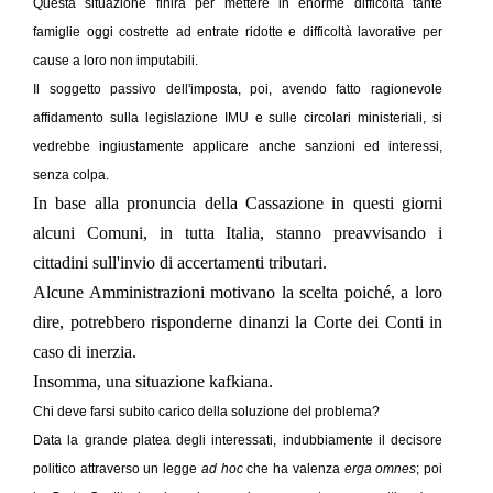
Questa situazione finirà per mettere in enorme difficoltà tante
famiglie oggi costrette ad entrate ridotte e difficoltà lavorative per
cause a loro non imputabili.
Il soggetto passivo dell'imposta, poi, avendo fatto ragionevole
affidamento sulla legislazione IMU e sulle circolari ministeriali, si
vedrebbe ingiustamente applicare anche sanzioni ed interessi,
senza colpa.
In base alla pronuncia della Cassazione in questi giorni
alcuni Comuni, in tutta Italia, stanno preavvisando i
cittadini sull'invio di accertamenti tributari.
Alcune Amministrazioni motivano la scelta poiché, a loro
dire, potrebbero risponderne dinanzi la Corte dei Conti in
caso di inerzia.
Insomma, una situazione kafkiana.
Chi deve farsi subito carico della soluzione del problema?
Data la grande platea degli interessati, indubbiamente il decisore
politico attraverso un legge
ad hoc
che ha valenza
erga omnes
; poi