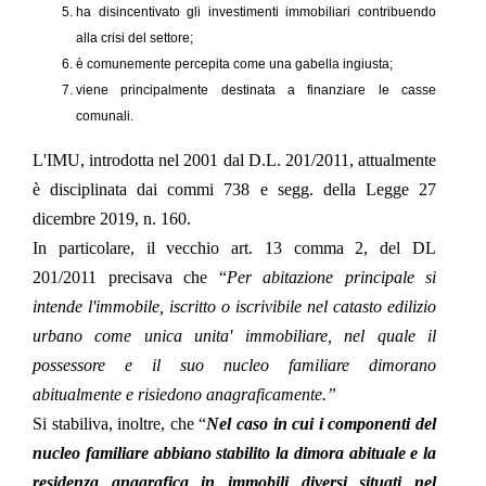
ha disincentivato gli investimenti immobiliari contribuendo
alla crisi del settore;
è comunemente percepita come una gabella ingiusta;
viene principalmente destinata a finanziare le casse
comunali.
L'IMU, introdotta nel
2001 dal D.L. 201/2011
, attualmente
è disciplinata dai commi
738 e segg. della Legge 27
dicembre 2019, n. 160.
In particolare, il vecchio art. 13 comma 2, del DL
201/2011 precisava che
“
Per abitazione principale si
intende l'immobile, iscritto o iscrivibile nel catasto edilizio
urbano come unica unita' immobiliare, nel quale il
possessore e il suo nucleo familiare dimorano
abitualmente e risiedono anagraficamente.”
Si stabiliva, inoltre, che
“
Nel caso in cui i componenti del
nucleo familiare abbiano stabilito la dimora abituale e la
residenza anagrafica in immobili diversi situati nel