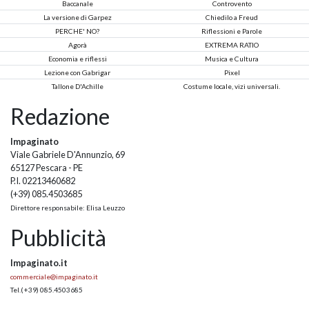
Baccanale
Controvento
La versione di Garpez
Chiedilo a Freud
PERCHE' NO?
Riflessioni e Parole
Agorà
EXTREMA RATIO
Economia e riflessi
Musica e Cultura
Lezione con Gabrigar
Pixel
Tallone D'Achille
Costume locale, vizi universali.
Redazione
Impaginato
Viale Gabriele D'Annunzio, 69
65127 Pescara - PE
P.I. 02213460682
(+39) 085.4503685
Direttore responsabile: Elisa Leuzzo
Pubblicità
Impaginato.it
commerciale@impaginato.it
Tel.
(+39) 085.4503685