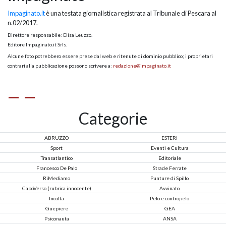
Impaginato.it
è una testata giornalistica registrata al Tribunale di Pescara al
n.02/2017.
Direttore responsabile: Elisa Leuzzo.
Editore Impaginato.it Srls.
Alcune foto potrebbero essere prese dal web e ritenute di dominio pubblico; i proprietari
contrari alla pubblicazione possono scrivere a:
redazione@impaginato.it
Categorie
ABRUZZO
ESTERI
Sport
Eventi e Cultura
Transatlantico
Editoriale
Francesco De Palo
Strade Ferrate
RiMediamo
Punture di Spillo
CapoVerso (rubrica innocente)
Avvinato
Incolta
Pelo e contropelo
Guepiere
GEA
Psiconauta
ANSA