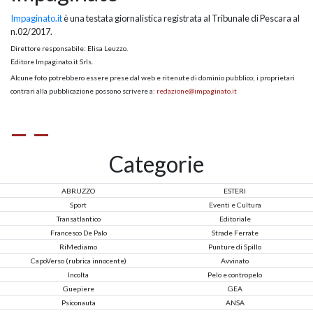
Impaginato.it
è una testata giornalistica registrata al Tribunale di Pescara al
n.02/2017.
Direttore responsabile: Elisa Leuzzo.
Editore Impaginato.it Srls.
Alcune foto potrebbero essere prese dal web e ritenute di dominio pubblico; i proprietari
contrari alla pubblicazione possono scrivere a:
redazione@impaginato.it
Categorie
ABRUZZO
ESTERI
Sport
Eventi e Cultura
Transatlantico
Editoriale
Francesco De Palo
Strade Ferrate
RiMediamo
Punture di Spillo
CapoVerso (rubrica innocente)
Avvinato
Incolta
Pelo e contropelo
Guepiere
GEA
Psiconauta
ANSA