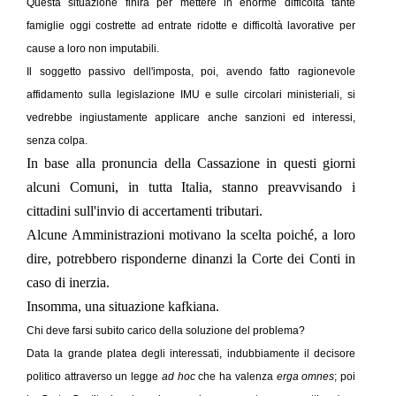
Questa situazione finirà per mettere in enorme difficoltà tante
famiglie oggi costrette ad entrate ridotte e difficoltà lavorative per
cause a loro non imputabili.
Il soggetto passivo dell'imposta, poi, avendo fatto ragionevole
affidamento sulla legislazione IMU e sulle circolari ministeriali, si
vedrebbe ingiustamente applicare anche sanzioni ed interessi,
senza colpa.
In base alla pronuncia della Cassazione in questi giorni
alcuni Comuni, in tutta Italia, stanno preavvisando i
cittadini sull'invio di accertamenti tributari.
Alcune Amministrazioni motivano la scelta poiché, a loro
dire, potrebbero risponderne dinanzi la Corte dei Conti in
caso di inerzia.
Insomma, una situazione kafkiana.
Chi deve farsi subito carico della soluzione del problema?
Data la grande platea degli interessati, indubbiamente il decisore
politico attraverso un legge
ad hoc
che ha valenza
erga omnes
; poi