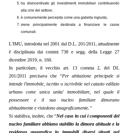
ha disincentivato gli investimenti immobiliari contribuendo
alla crisi del settore;
è comunemente percepita come una gabella ingiusta;
viene principalmente destinata a finanziare le casse
comunali.
L'IMU, introdotta nel
2001 dal D.L. 201/2011
, attualmente
è disciplinata dai commi
738 e segg. della Legge 27
dicembre 2019, n. 160.
In particolare, il vecchio art. 13 comma 2, del DL
201/2011 precisava che
“
Per abitazione principale si
intende l'immobile, iscritto o iscrivibile nel catasto edilizio
urbano come unica unita' immobiliare, nel quale il
possessore e il suo nucleo familiare dimorano
abitualmente e risiedono anagraficamente.”
Si stabiliva, inoltre, che
“
Nel caso in cui i componenti del
nucleo familiare abbiano stabilito la dimora abituale e la
residenza anagrafica in immobili diversi situati nel