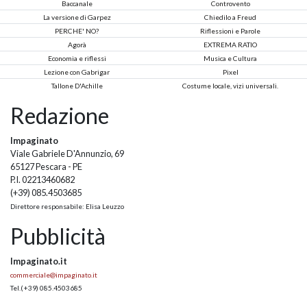
Baccanale
Controvento
La versione di Garpez
Chiedilo a Freud
PERCHE' NO?
Riflessioni e Parole
Agorà
EXTREMA RATIO
Economia e riflessi
Musica e Cultura
Lezione con Gabrigar
Pixel
Tallone D'Achille
Costume locale, vizi universali.
Redazione
Impaginato
Viale Gabriele D'Annunzio, 69
65127 Pescara - PE
P.I. 02213460682
(+39) 085.4503685
Direttore responsabile: Elisa Leuzzo
Pubblicità
Impaginato.it
commerciale@impaginato.it
Tel.
(+39) 085.4503685