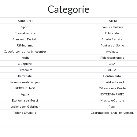
Categorie
ABRUZZO
ESTERI
Sport
Eventi e Cultura
Transatlantico
Editoriale
Francesco De Palo
Strade Ferrate
RiMediamo
Punture di Spillo
CapoVerso (rubrica innocente)
Avvinato
Incolta
Pelo e contropelo
Guepiere
GEA
Psiconauta
ANSA
Baccanale
Controvento
La versione di Garpez
Chiedilo a Freud
PERCHE' NO?
Riflessioni e Parole
Agorà
EXTREMA RATIO
Economia e riflessi
Musica e Cultura
Lezione con Gabrigar
Pixel
Tallone D'Achille
Costume locale, vizi universali.