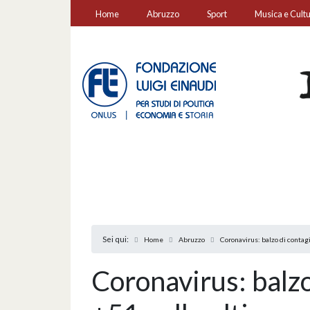
Home
Abruzzo
Sport
Musica e Cult
Sei qui:
Home
Abruzzo
Coronavirus: balzo di contag
Coronavirus: balzo