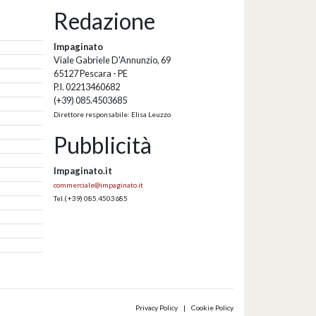
Redazione
Impaginato
Viale Gabriele D'Annunzio, 69
65127 Pescara - PE
P.I. 02213460682
(+39) 085.4503685
Direttore responsabile: Elisa Leuzzo
Pubblicità
Impaginato.it
commerciale@impaginato.it
Tel.
(+39) 085.4503685
Privacy Policy
|
Cookie Policy