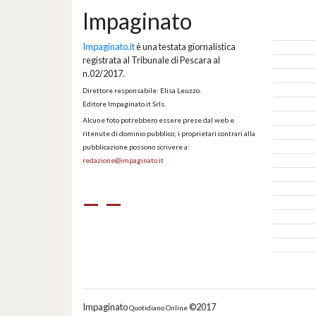
Impaginato
Impaginato.it
è una testata giornalistica
registrata al Tribunale di Pescara al
n.02/2017.
Direttore responsabile: Elisa Leuzzo.
Editore Impaginato.it Srls.
Alcune foto potrebbero essere prese dal web e
ritenute di dominio pubblico; i proprietari contrari alla
pubblicazione possono scrivere a:
redazione@impaginato.it
Impaginato
©2017
Quotidiano Online