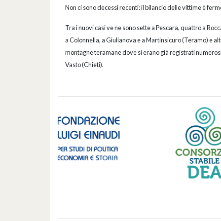
Non ci sono decessi recenti: il bilancio delle vittime è fe
Tra i nuovi casi ve ne sono sette a Pescara, quattro a Roc
a Colonnella, a Giulianova e a Martinsicuro (Teramo) e alt
montagne teramane dove si erano già registrati numerosi 
Vasto (Chieti).