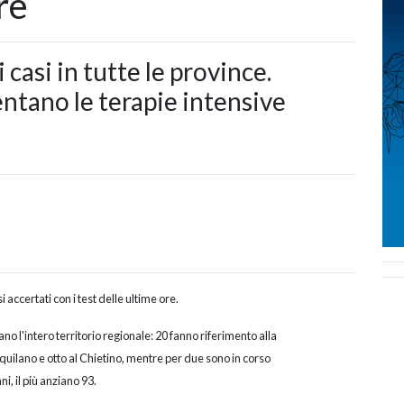
re
 casi in tutte le province.
tano le terapie intensive
 accertati con i test delle ultime ore.
dano l'intero territorio regionale: 20 fanno riferimento alla
Aquilano e otto al Chietino, mentre per due sono in corso
i, il più anziano 93.