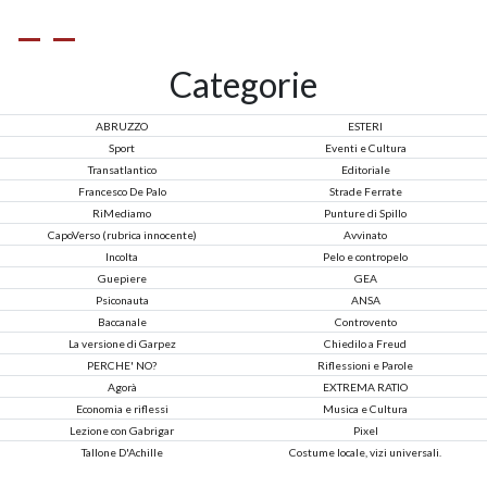
Categorie
ABRUZZO
ESTERI
Sport
Eventi e Cultura
Transatlantico
Editoriale
Francesco De Palo
Strade Ferrate
RiMediamo
Punture di Spillo
CapoVerso (rubrica innocente)
Avvinato
Incolta
Pelo e contropelo
Guepiere
GEA
Psiconauta
ANSA
Baccanale
Controvento
La versione di Garpez
Chiedilo a Freud
PERCHE' NO?
Riflessioni e Parole
Agorà
EXTREMA RATIO
Economia e riflessi
Musica e Cultura
Lezione con Gabrigar
Pixel
Tallone D'Achille
Costume locale, vizi universali.