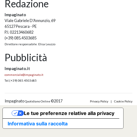
Redazione
Impaginato
Viale Gabriele D'Annunzio, 69
65127 Pescara - PE
P.I. 02213460682
(+39) 085.4503685
Direttore responsabile: Elisa Leuzzo
Pubblicità
Impaginato.it
commerciale@impaginato.it
Tel.
(+39) 085.4503685
Impaginato
©2017
Quotidiano Online
Privacy Policy
|
Cookie Policy
Le tue preferenze relative alla privacy
Informativa sulla raccolta