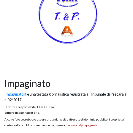
Impaginato
Impaginato.it
è una testata giornalistica registrata al Tribunale di Pescara al
n.02/2017.
Direttore responsabile: Elisa Leuzzo.
Editore Impaginato.it Srls.
Alcune foto potrebbero essere prese dal web e ritenute di dominio pubblico; i proprietari
contrari alla pubblicazione possono scrivere a:
redazione@impaginato.it