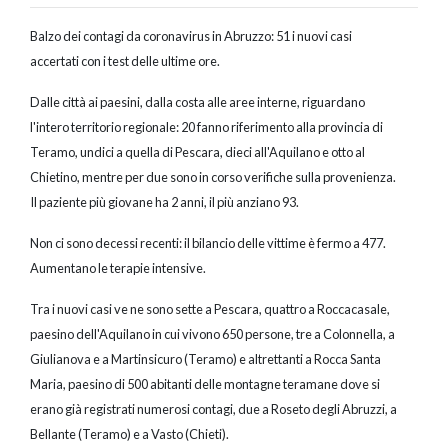
Balzo dei contagi da coronavirus in Abruzzo: 51 i nuovi casi
accertati con i test delle ultime ore.
Dalle città ai paesini, dalla costa alle aree interne, riguardano
l'intero territorio regionale: 20 fanno riferimento alla provincia di
Teramo, undici a quella di Pescara, dieci all'Aquilano e otto al
Chietino, mentre per due sono in corso verifiche sulla provenienza.
Il paziente più giovane ha 2 anni, il più anziano 93.
Non ci sono decessi recenti: il bilancio delle vittime è fermo a 477.
Aumentano le terapie intensive.
Tra i nuovi casi ve ne sono sette a Pescara, quattro a Roccacasale,
paesino dell'Aquilano in cui vivono 650 persone, tre a Colonnella, a
Giulianova e a Martinsicuro (Teramo) e altrettanti a Rocca Santa
Maria, paesino di 500 abitanti delle montagne teramane dove si
erano già registrati numerosi contagi, due a Roseto degli Abruzzi, a
Bellante (Teramo) e a Vasto (Chieti).