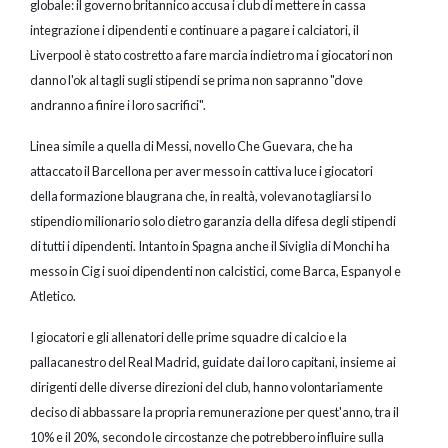
globale: il governo britannico accusa i club di mettere in cassa
integrazione i dipendenti e continuare a pagare i calciatori, il
Liverpool è stato costretto a fare marcia indietro ma i giocatori non
danno l'ok al tagli sugli stipendi se prima non sapranno "dove
andranno a finire i loro sacrifici".
Linea simile a quella di Messi, novello Che Guevara, che ha
attaccato il Barcellona per aver messo in cattiva luce i giocatori
della formazione blaugrana che, in realtà, volevano tagliarsi lo
stipendio milionario solo dietro garanzia della difesa degli stipendi
di tutti i dipendenti. Intanto in Spagna anche il Siviglia di Monchi ha
messo in Cig i suoi dipendenti non calcistici, come Barca, Espanyol e
Atletico.
I giocatori e gli allenatori delle prime squadre di calcio e la
pallacanestro del Real Madrid, guidate dai loro capitani, insieme ai
dirigenti delle diverse direzioni del club, hanno volontariamente
deciso di abbassare la propria remunerazione per quest'anno, tra il
10% e il 20%, secondo le circostanze che potrebbero influire sulla