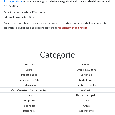
Impaginato.it
è una testata giornalistica registrata al Tribunale di Pescara al
n.02/2017.
Direttore responsabile: Elisa Leuzzo.
Editore Impaginato.it Srls.
Alcune foto potrebbero essere prese dal web e ritenute di dominio pubblico; i proprietari
contrari alla pubblicazione possono scrivere a:
redazione@impaginato.it
Categorie
ABRUZZO
ESTERI
Sport
Eventi e Cultura
Transatlantico
Editoriale
Francesco De Palo
Strade Ferrate
RiMediamo
Punture di Spillo
CapoVerso (rubrica innocente)
Avvinato
Incolta
Pelo e contropelo
Guepiere
GEA
Psiconauta
ANSA
Baccanale
Controvento