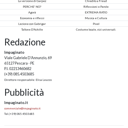
La versione di Garpez
Chiedilo a Freud
PERCHE' NO?
Riflessioni e Parole
Agorà
EXTREMA RATIO
Economia e riflessi
Musica e Cultura
Lezione con Gabrigar
Pixel
Tallone D'Achille
Costume locale, vizi universali.
Redazione
Impaginato
Viale Gabriele D'Annunzio, 69
65127 Pescara - PE
P.I. 02213460682
(+39) 085.4503685
Direttore responsabile: Elisa Leuzzo
Pubblicità
Impaginato.it
commerciale@impaginato.it
Tel.
(+39) 085.4503685