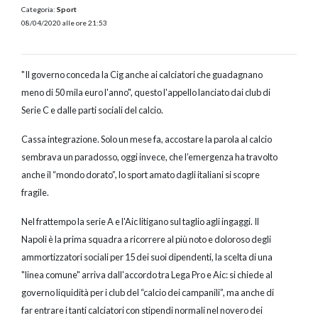
Categoria:
Sport
08/04/2020 alle ore 21:53
"Il governo conceda la Cig anche ai calciatori che guadagnano
meno di 50 mila euro l'anno", questo l'appello lanciato dai club di
Serie C e dalle parti sociali del calcio.
Cassa integrazione. Solo un mese fa, accostare la parola al calcio
sembrava un paradosso, oggi invece, che l’emergenza ha travolto
anche il “mondo dorato”, lo sport amato dagli italiani si scopre
fragile.
Nel frattempo la serie A e l'Aic litigano sul taglio agli ingaggi. Il
Napoli è la prima squadra a ricorrere al più noto e doloroso degli
ammortizzatori sociali per 15 dei suoi dipendenti, la scelta di una
"linea comune" arriva dall'accordo tra Lega Pro e Aic: si chiede al
governo liquidità per i club del “calcio dei campanili”, ma anche di
far entrare i tanti calciatori con stipendi normali nel novero dei