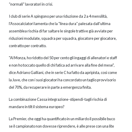
“normali” lavoratori in crisi.
I club di serie A spingono per una riduzione da 2 a 4 mensilità,
l'Assocalciatori lamenta che la “linea dura” palesata dall'ultima
assemblea rischia di far saltare le singole trattive già avviate per
riduzioni modulate, squadra per squadra, giocatore per giocatore,
contratto per contratto.
"Al Monza, ho ridotto del 50 per cento gli ingaggi di allenatori e staff
e non ho toccato quello di chi fatica ad arrivare alla fine del mese",
dice Adriano Galliani, che in serie C ha fatto da apripista, così come
la Juve, che con i suoi giocatori ha concordato un taglio provvisorio
del 70%, da recuperare in parte a emergenza finita.
La combinazione Cassa integrazione-stipendi-tagli rischia di
mandare in tilt il sistema europeo?
La Premier, che oggi ha quantificato in un miliardo il possibile buco
se il campionato non dovesse riprendere, è alle prese con una lite