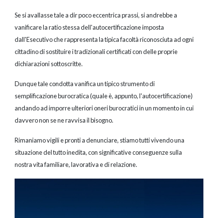
Se si avallasse tale a dir poco eccentrica prassi, si andrebbe a
vanificare la ratio stessa dell'autocertificazione imposta
dall'Esecutivo che rappresenta la tipica facoltà riconosciuta ad ogni
cittadino di sostituire i tradizionali certificati con delle proprie
dichiarazioni sottoscritte.
Dunque tale condotta vanifica un tipico strumento di
semplificazione burocratica (quale è, appunto, l'autocertificazione)
andando ad imporre ulteriori oneri burocratici in un momento in cui
davvero non se ne ravvisa il bisogno.
Rimaniamo vigili e pronti a denunciare, stiamo tutti vivendo una
situazione del tutto inedita, con significative conseguenze sulla
nostra vita familiare, lavorativa e di relazione.