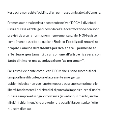
Per uscire non esiste l'obbligo di un permesso timbrato dal Comune.
Premesso che tra le misure contenute nei vari DPCM il divieto di
uscire di casa e l’obbligo di compilare l’autocertificazione non sono
previsti da alcuna norma, nemmeno emergenziale,
NON esiste
,
come invece asserito da qualche Sindaco,
l’obbligo di recarsi nel
proprio Comune di residenza per richiedere il permesso ad
effettuare spostamenti da un comune all’altro e ricevere, con
tanto di timbro, una autorizzazione “ad personam"
.
Del resto è evidente come i vari DPCM che si sono succeduti nel
tempo al fine di fronteggiare la presente emergenza
epidemiologica non vogliono (e neppure possono) comprimere le
libertà fondamentali dei cittadini al punto da impedire loro di uscire
di casa sempre ed in ogni circostanza (si vedano, in merito, anche
gli ultimi chiarimenti che prevedono la possibilità per genitori e figli
di uscire di casa).