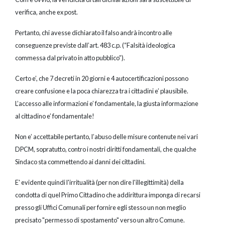
verifica, anche ex post.
Pertanto, chi avesse dichiarato il falso andrà incontro alle
conseguenze previste dall’art. 483 c.p. (“Falsità ideologica
commessa dal privato in atto pubblico”).
Certo e’, che 7 decreti in 20 giorni e 4 autocertificazioni possono
creare confusione e la poca chiarezza tra i cittadini e’ plausibile.
L’accesso alle informazioni e’ fondamentale, la giusta informazione
al cittadino e’ fondamentale!
Non e’ accettabile pertanto, l’abuso delle misure contenute nei vari
DPCM, sopratutto, contro i nostri diritti fondamentali, che qualche
Sindaco sta commettendo ai danni dei cittadini.
E' evidente quindi l'irritualità (per non dire l'illegittimità) della
condotta di quel Primo Cittadino che addirittura imponga di recarsi
presso gli Uffici Comunali per fornire egli stesso un non meglio
precisato "permesso di spostamento" verso un altro Comune.