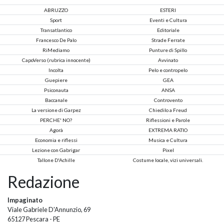
ABRUZZO
ESTERI
Sport
Eventi e Cultura
Transatlantico
Editoriale
Francesco De Palo
Strade Ferrate
RiMediamo
Punture di Spillo
CapoVerso (rubrica innocente)
Avvinato
Incolta
Pelo e contropelo
Guepiere
GEA
Psiconauta
ANSA
Baccanale
Controvento
La versione di Garpez
Chiedilo a Freud
PERCHE' NO?
Riflessioni e Parole
Agorà
EXTREMA RATIO
Economia e riflessi
Musica e Cultura
Lezione con Gabrigar
Pixel
Tallone D'Achille
Costume locale, vizi universali.
Redazione
Impaginato
Viale Gabriele D'Annunzio, 69
65127 Pescara - PE