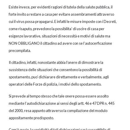
Esiste invece, per evidenti ragioni di tutela della salute pubblica, il
forte invito a restare a casa per evitare assembramenti attraverso
cui il virus possa propagarsi. E infatti le misure imposte con i Decreti,
come risaputo, prevedono la possibilita’ di uscire di casa per
esigenze lavorative, situazioni di necessità e motivi di salute ma
NON OBBLIGANO il cittadino ad avere con se l’autocerficazione
precompilata.
Il cittadino, infatti, nonostante abbia l’onere di dimostrare la
sussistenza delle situazioni che consentono la possibilità di
spostamento, puo’ dichiarare direttamente e verbalmente, agli
operatori delle Forze di polizia, i motivi dello spostamento.
Si prevede al tempo stesso che tale onere possa essere assolto
mediante l’autodichiarazione ai sensi degli artt. 46 e 47 DPR n. 445
del 2000, resa appunto attraverso la compilazione del modulo
appositamente predisposto.
Com’è ovvio, la veridicità di tali dichiarazioni sarà suscettibile di