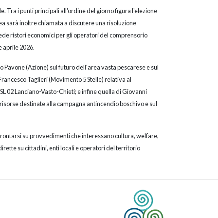
e. Tra i punti principali all'ordine del giorno figura l'elezione
lea sarà inoltre chiamata a discutere una risoluzione
ede ristori economici per gli operatori del comprensorio
 aprile 2026.
io Pavone (Azione) sul futuro dell'area vasta pescarese e sul
 Francesco Taglieri (Movimento 5 Stelle) relativa al
ASL 02 Lanciano-Vasto-Chieti; e infine quella di Giovanni
 risorse destinate alla campagna antincendio boschivo e sul
frontarsi su provvedimenti che interessano cultura, welfare,
te su cittadini, enti locali e operatori del territorio