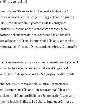
i diritti degli animali.
ommissione "Bilancio, Affari Generali e Istituzionali". I
tura economica di tre progetti di legge. Il primo riguarda il
 dei Tirocini Formativi", promosso dalle consigliere
bruzzo). All'esame anche la proposta del consigliere
azione e al riutilizzo dei beni confiscati alla criminalità
 della Regione ai Premi Internazionali Flaiano, sottoscritto
ito Democratico), Vincenzo D'Incecco (Lega Abruzzo) e Luca De
 bilancio relativi al trasporto ferroviario di Trenitalia per il
l'impianto Terraverde Energy di Città Sant'Angelo e al
l'utilizzo dell'applicativo O.R.SO. negli anni 2018-2020.
one "Salute, Sicurezza Sociale, Cultura, Formazione e
Premi Internazionali Flaiano e sul programma "Biblioteche
audizioni del Comitato Biblioteca Sulmona, dell'assessore
imento Sociale, Enti Locali e Cultura, Emanuela Grimaldi.