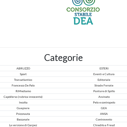
Categorie
ABRUZZO
ESTERI
Sport
Eventi e Cultura
Transatlantico
Editoriale
Francesco De Palo
Strade Ferrate
RiMediamo
Punture di Spillo
CapoVerso (rubrica innocente)
Avvinato
Incolta
Pelo e contropelo
Guepiere
GEA
Psiconauta
ANSA
Baccanale
Controvento
La versione di Garpez
Chiedilo a Freud