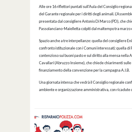
Alle ore 16 riflettori puntati sull'Aula del Consiglio regional
del Garante regionale per i diritti degli animali. L'Assemb
presentata dal consigliere Antonio Di Marco (PD), che chi
Passolanciano-Maielletta colpiti dal maltempo tra marzo e
Spazio anche a tre interpellanze: quella del consigliere En
confronto istituzionale con i Comuni interessati; quella di
contenzioso sui buoni pasto e sul diritto alla mensa nella 
Cavallari (Abruzzo Insieme), che chiede chiarimenti sulle
finanziamento della convenzione per la campagna A.I.B.
Una giornata intensa che vedrà il Consiglio regionale con
ambiente e organizzazione amministrativa, con ricadute diret