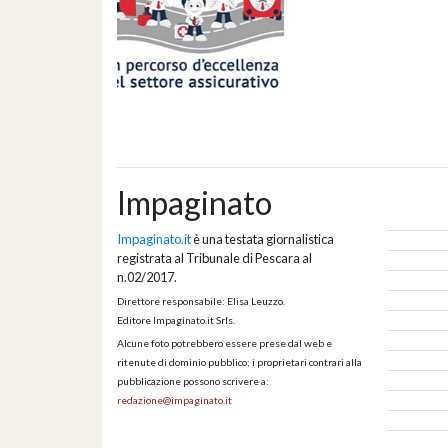
Impaginato
Impaginato.it
è una testata giornalistica
registrata al Tribunale di Pescara al
n.02/2017.
Direttore responsabile: Elisa Leuzzo.
Editore Impaginato.it Srls.
Alcune foto potrebbero essere prese dal web e
ritenute di dominio pubblico; i proprietari contrari alla
pubblicazione possono scrivere a:
redazione@impaginato.it