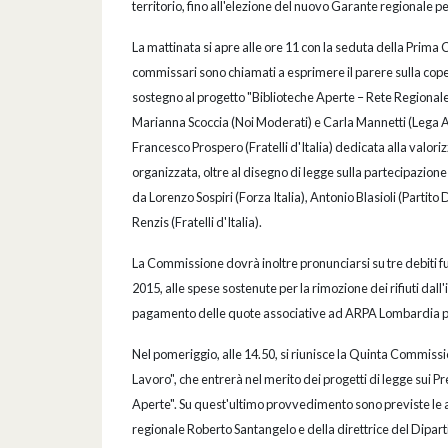
territorio, fino all'elezione del nuovo Garante regionale per 
La mattinata si apre alle ore 11 con la seduta della Prima C
commissari sono chiamati a esprimere il parere sulla coper
sostegno al progetto "Biblioteche Aperte – Rete Regionale
Marianna Scoccia (Noi Moderati) e Carla Mannetti (Lega A
Francesco Prospero (Fratelli d'Italia) dedicata alla valorizz
organizzata, oltre al disegno di legge sulla partecipazione
da Lorenzo Sospiri (Forza Italia), Antonio Blasioli (Part
Renzis (Fratelli d'Italia).
La Commissione dovrà inoltre pronunciarsi su tre debiti fuori
2015, alle spese sostenute per la rimozione dei rifiuti dal
pagamento delle quote associative ad ARPA Lombardia per 
Nel pomeriggio, alle 14.50, si riunisce la Quinta Commissi
Lavoro", che entrerà nel merito dei progetti di legge sui 
Aperte". Su quest'ultimo provvedimento sono previste le 
regionale Roberto Santangelo e della direttrice del Dipart