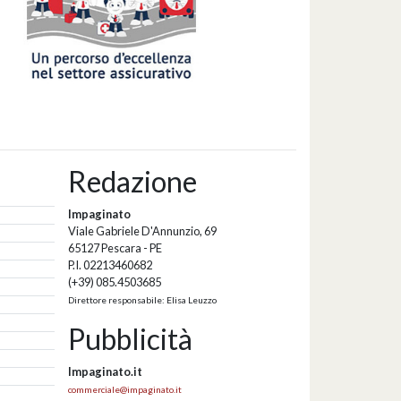
Redazione
Impaginato
Viale Gabriele D'Annunzio, 69
65127 Pescara - PE
P.I. 02213460682
(+39) 085.4503685
Direttore responsabile: Elisa Leuzzo
Pubblicità
Impaginato.it
commerciale@impaginato.it