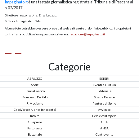
Impaginato.it
è una testata giornalistica registrata al Tribunale di Pescara al
n.02/2017.
Direttore responsabile: Elisa Leuzzo.
Editore Impaginato.it Srls.
Alcune foto potrebbero essere prese dal web e ritenute di dominio pubblico; i proprietari
contrari alla pubblicazione possono scrivere a:
redazione@impaginato.it
Categorie
ABRUZZO
ESTERI
Sport
Eventi e Cultura
Transatlantico
Editoriale
Francesco De Palo
Strade Ferrate
RiMediamo
Punture di Spillo
CapoVerso (rubrica innocente)
Avvinato
Incolta
Pelo e contropelo
Guepiere
GEA
Psiconauta
ANSA
Baccanale
Controvento