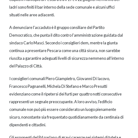
ladri sono finiti il bar interno della sede comunale e alcuni uffici
situati nelle aree adiacenti.
A denunciare l'accaduto è il gruppo consiliare del Partito
Democratico, che punta il dito contro l'amministrazione guidata dal
sindaco Carlo Masci. Secondo i consiglieri dem, mentre la giunta
continua a presentare Pescara come una città sicura, non sarebbe
riuscita a garantire adeguati livelli di sicurezza nemmeno all'interno
del Palazzo di Città.
I consiglieri comunali Piero Giampietro, Giovanni Di Iacovo,
Francesco Pagnanelli, Michela Di Stefano e Marco Presutti
evidenziano come il ripetersi dei furti per quattro notti consecutive
rappresenti un segnale preoccupante. A loro avviso, l'edificio
comunale non può più essere considerato un luogo pienamente
sicuro, nonostante sia frequentato quotidianamente da centinaia di
dipendenti e cittadini.
Gli esponenti del Pd parlano di gravi carenze nei sistemi di tutela e