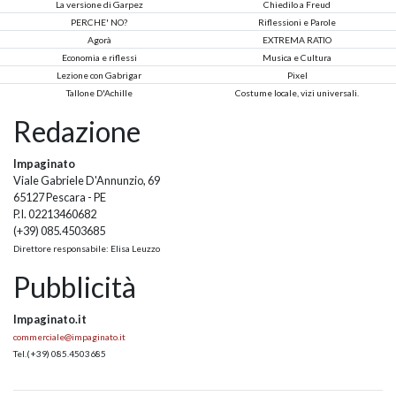
La versione di Garpez
Chiedilo a Freud
PERCHE' NO?
Riflessioni e Parole
Agorà
EXTREMA RATIO
Economia e riflessi
Musica e Cultura
Lezione con Gabrigar
Pixel
Tallone D'Achille
Costume locale, vizi universali.
Redazione
Impaginato
Viale Gabriele D'Annunzio, 69
65127 Pescara - PE
P.I. 02213460682
(+39) 085.4503685
Direttore responsabile: Elisa Leuzzo
Pubblicità
Impaginato.it
commerciale@impaginato.it
Tel.
(+39) 085.4503685