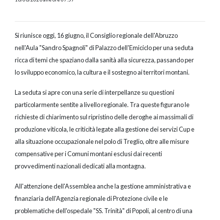
Si riunisce oggi, 16 giugno, il Consiglio regionale dell'Abruzzo
nell'Aula "Sandro Spagnoli" di Palazzo dell'Emiciclo per una seduta
ricca di temi che spaziano dalla sanità alla sicurezza, passando per
lo sviluppo economico, la cultura e il sostegno ai territori montani.
La seduta si apre con una serie di interpellanze su questioni
particolarmente sentite a livello regionale. Tra queste figurano le
richieste di chiarimento sul ripristino delle deroghe ai massimali di
produzione viticola, le criticità legate alla gestione dei servizi Cup e
alla situazione occupazionale nel polo di Treglio, oltre alle misure
compensative per i Comuni montani esclusi dai recenti
provvedimenti nazionali dedicati alla montagna.
All'attenzione dell'Assemblea anche la gestione amministrativa e
finanziaria dell'Agenzia regionale di Protezione civile e le
problematiche dell'ospedale "SS. Trinità" di Popoli, al centro di una