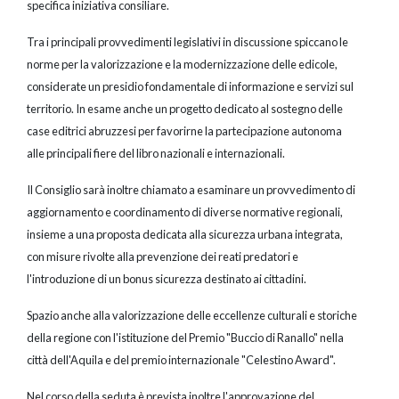
specifica iniziativa consiliare.
Tra i principali provvedimenti legislativi in discussione spiccano le
norme per la valorizzazione e la modernizzazione delle edicole,
considerate un presidio fondamentale di informazione e servizi sul
territorio. In esame anche un progetto dedicato al sostegno delle
case editrici abruzzesi per favorirne la partecipazione autonoma
alle principali fiere del libro nazionali e internazionali.
Il Consiglio sarà inoltre chiamato a esaminare un provvedimento di
aggiornamento e coordinamento di diverse normative regionali,
insieme a una proposta dedicata alla sicurezza urbana integrata,
con misure rivolte alla prevenzione dei reati predatori e
l'introduzione di un bonus sicurezza destinato ai cittadini.
Spazio anche alla valorizzazione delle eccellenze culturali e storiche
della regione con l'istituzione del Premio "Buccio di Ranallo" nella
città dell'Aquila e del premio internazionale "Celestino Award".
Nel corso della seduta è prevista inoltre l'approvazione del