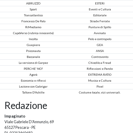
ABRUZZO
ESTERI
Sport
Eventi e Cultura
Transatlantico
Editoriale
Francesco De Palo
Strade Ferrate
RiMediamo
Punture di Spillo
CapoVerso (rubrica innocente)
Avvinato
Incolta
Pelo e contropelo
Guepiere
GEA
Psiconauta
ANSA
Baccanale
Controvento
La versione di Garpez
Chiedilo a Freud
PERCHE' NO?
Riflessioni e Parole
Agorà
EXTREMA RATIO
Economia e riflessi
Musica e Cultura
Lezione con Gabrigar
Pixel
Tallone D'Achille
Costume locale, vizi universali.
Redazione
Impaginato
Viale Gabriele D'Annunzio, 69
65127 Pescara - PE
P.I. 02213460682