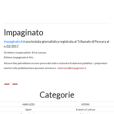
Impaginato
Impaginato.it
è una testata giornalistica registrata al Tribunale di Pescara al
n.02/2017.
Direttore responsabile: Elisa Leuzzo.
Editore Impaginato.it Srls.
Alcune foto potrebbero essere prese dal web e ritenute di dominio pubblico; i proprietari
contrari alla pubblicazione possono scrivere a:
redazione@impaginato.it
Categorie
ABRUZZO
ESTERI
Sport
Eventi e Cultura