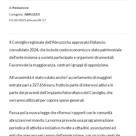
di
Redazione
Categoria:
ABRUZZO
01/10/2025 alle ore 08:17
Il Consiglio regionale dell’Abruzzo ha approvato il bilancio
consolidato 2024, che include conto economico e stato patrimoniale
dell’ente insieme a società partecipate e organismi strumentali.
Favorevole la maggioranza, contrari i gruppi di opposizione.
All’unanimità è stato votato anche l’accertamento di maggiori
entrate pari a 327.656 euro, frutto in parte di interessi attivi e in
parte dei proventi dell’impianto fotovoltaico del Consiglio, che
verranno utilizzati per coprire spese generali.
Passa poi la nuova legge che riforma i rapporti con le comunità
abruzzesi nel mondo. La norma prevede una programmazione
periodica di attività e iniziative rivolte a cittadini, associazioni ed
enti che operano nel campo dell’emigrazione, con un ruolo centrale