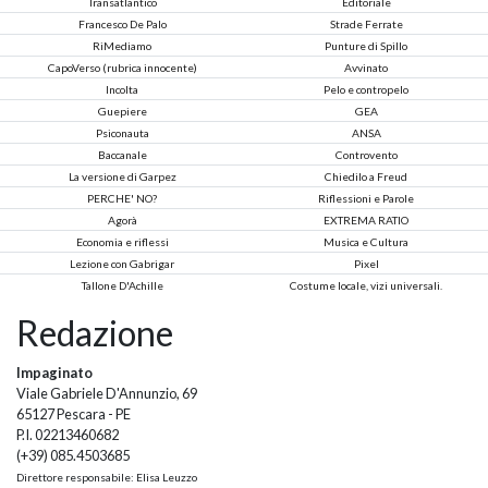
Transatlantico
Editoriale
Francesco De Palo
Strade Ferrate
RiMediamo
Punture di Spillo
CapoVerso (rubrica innocente)
Avvinato
Incolta
Pelo e contropelo
Guepiere
GEA
Psiconauta
ANSA
Baccanale
Controvento
La versione di Garpez
Chiedilo a Freud
PERCHE' NO?
Riflessioni e Parole
Agorà
EXTREMA RATIO
Economia e riflessi
Musica e Cultura
Lezione con Gabrigar
Pixel
Tallone D'Achille
Costume locale, vizi universali.
Redazione
Impaginato
Viale Gabriele D'Annunzio, 69
65127 Pescara - PE
P.I. 02213460682
(+39) 085.4503685
Direttore responsabile: Elisa Leuzzo