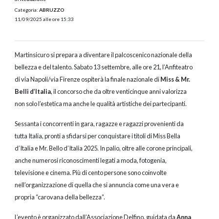
Categoria:
ABRUZZO
11/09/2025 alle ore 15:33
Martinsicuro si prepara a diventare il palcoscenico nazionale della
bellezza e del talento. Sabato 13 settembre, alle ore 21, l’Anfiteatro
di via Napoli/via Firenze ospiterà la finale nazionale di
Miss & Mr.
Belli d’Italia
, il concorso che da oltre venticinque anni valorizza
non solo l’estetica ma anche le qualità artistiche dei partecipanti.
Sessanta i concorrenti in gara, ragazze e ragazzi provenienti da
tutta Italia, pronti a sfidarsi per conquistare i titoli di Miss Bella
d’Italia e Mr. Bello d’Italia 2025. In palio, oltre alle corone principali,
anche numerosi riconoscimenti legati a moda, fotogenia,
televisione e cinema. Più di cento persone sono coinvolte
nell’organizzazione di quella che si annuncia come una vera e
propria “carovana della bellezza”.
L’evento è organizzato dall’Associazione Delfino, guidata da
Anna