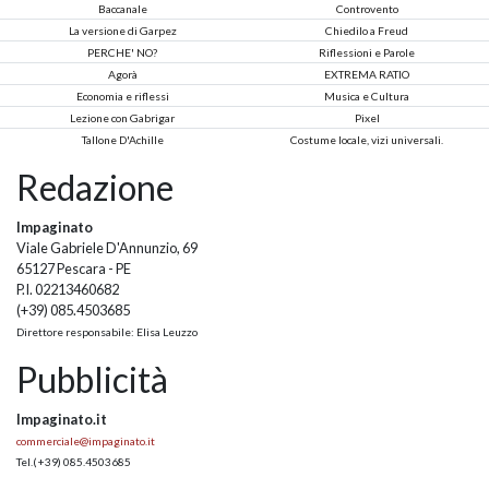
Baccanale
Controvento
La versione di Garpez
Chiedilo a Freud
PERCHE' NO?
Riflessioni e Parole
Agorà
EXTREMA RATIO
Economia e riflessi
Musica e Cultura
Lezione con Gabrigar
Pixel
Tallone D'Achille
Costume locale, vizi universali.
Redazione
Impaginato
Viale Gabriele D'Annunzio, 69
65127 Pescara - PE
P.I. 02213460682
(+39) 085.4503685
Direttore responsabile: Elisa Leuzzo
Pubblicità
Impaginato.it
commerciale@impaginato.it
Tel.
(+39) 085.4503685