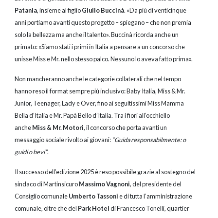
Patania
, insieme al figlio
Giulio Buccinà
. «Da più di venticinque
anni portiamo avanti questo progetto – spiegano – che non premia
solo la bellezza ma anche il talento». Buccinà ricorda anche un
primato: «Siamo stati i primi in Italia a pensare a un concorso che
unisse Miss e Mr. nello stesso palco. Nessuno lo aveva fatto prima».
Non mancheranno anche le categorie collaterali che nel tempo
hanno reso il format sempre più inclusivo: Baby Italia, Miss & Mr.
Junior, Teenager, Lady e Over, fino ai seguitissimi Miss Mamma
Bella d’Italia e Mr. Papà Bello d’Italia. Tra i fiori all’occhiello
anche
Miss & Mr. Motori
, il concorso che porta avanti un
messaggio sociale rivolto ai giovani:
“Guida responsabilmente: o
guidi o bevi”
.
Il successo dell’edizione 2025 è reso possibile grazie al sostegno del
sindaco di Martinsicuro
Massimo Vagnoni
, del presidente del
Consiglio comunale
Umberto Tassoni
e di tutta l’amministrazione
comunale, oltre che del
Park Hotel
di Francesco Tonelli, quartier