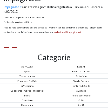
Impaginato.it
è una testata giornalistica registrata al Tribunale di Pescara al
n.02/2017.
Direttore responsabile: Elisa Leuzzo.
Editore Impaginato.it Srls.
Alcune foto potrebbero essere prese dal web e ritenute di dominio pubblico; i proprietari
contrari alla pubblicazione possono scrivere a:
redazione@impaginato.it
Categorie
ABRUZZO
ESTERI
Sport
Eventi e Cultura
Transatlantico
Editoriale
Francesco De Palo
Strade Ferrate
RiMediamo
Punture di Spillo
CapoVerso (rubrica innocente)
Avvinato
Incolta
Pelo e contropelo
Guepiere
GEA
Psiconauta
ANSA