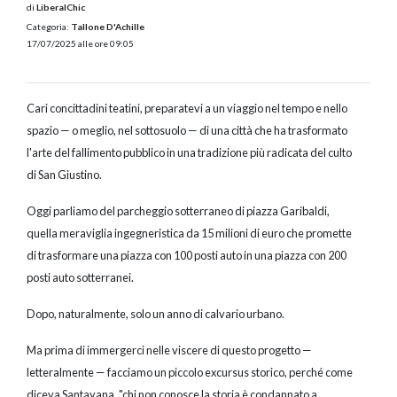
di
LiberalChic
Categoria:
Tallone D'Achille
17/07/2025 alle ore 09:05
Cari concittadini teatini, preparatevi a un viaggio nel tempo e nello
spazio — o meglio, nel sottosuolo — di una città che ha trasformato
l'arte del fallimento pubblico in una tradizione più radicata del culto
di San Giustino.
Oggi parliamo del parcheggio sotterraneo di piazza Garibaldi,
quella meraviglia ingegneristica da 15 milioni di euro che promette
di trasformare una piazza con 100 posti auto in una piazza con 200
posti auto sotterranei.
Dopo, naturalmente, solo un anno di calvario urbano.
Ma prima di immergerci nelle viscere di questo progetto —
letteralmente — facciamo un piccolo excursus storico, perché come
diceva Santayana, "chi non conosce la storia è condannato a