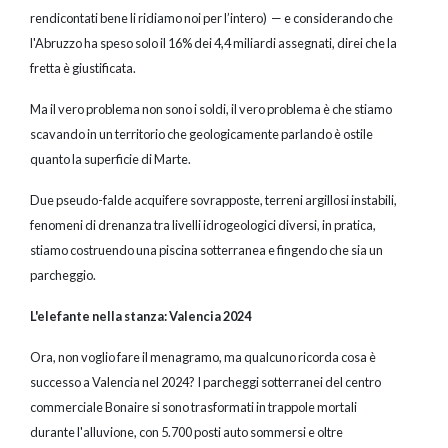
rendicontati bene li ridiamo noi per l’intero) — e considerando che
l'Abruzzo ha speso solo il 16% dei 4,4 miliardi assegnati, direi che la
fretta è giustificata.
Ma il vero problema non sono i soldi, il vero problema è che stiamo
scavando in un territorio che geologicamente parlando è ostile
quanto la superficie di Marte.
Due pseudo-falde acquifere sovrapposte, terreni argillosi instabili,
fenomeni di drenanza tra livelli idrogeologici diversi, in pratica,
stiamo costruendo una piscina sotterranea e fingendo che sia un
parcheggio.
L'elefante nella stanza: Valencia 2024
Ora, non voglio fare il menagramo, ma qualcuno ricorda cosa è
successo a Valencia nel 2024? I parcheggi sotterranei del centro
commerciale Bonaire si sono trasformati in trappole mortali
durante l'alluvione, con 5.700 posti auto sommersi e oltre