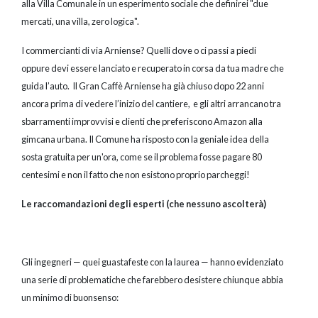
alla Villa Comunale in un esperimento sociale che definirei "due
mercati, una villa, zero logica".
I commercianti di via Arniense? Quelli dove o ci passi a piedi
oppure devi essere lanciato e recuperato in corsa da tua madre che
guida l’auto. Il Gran Caffè Arniense ha già chiuso dopo 22 anni
ancora prima di vedere l’inizio del cantiere, e gli altri arrancano tra
sbarramenti improvvisi e clienti che preferiscono Amazon alla
gimcana urbana. Il Comune ha risposto con la geniale idea della
sosta gratuita per un'ora, come se il problema fosse pagare 80
centesimi e non il fatto che non esistono proprio parcheggi!
Le raccomandazioni degli esperti (che nessuno ascolterà)
Gli ingegneri — quei guastafeste con la laurea — hanno evidenziato
una serie di problematiche che farebbero desistere chiunque abbia
un minimo di buonsenso: