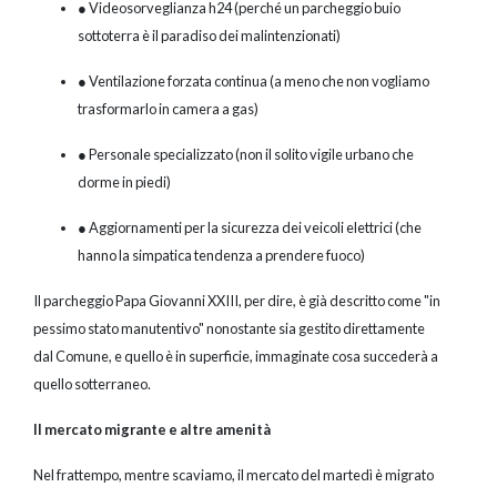
● Videosorveglianza h24 (perché un parcheggio buio
sottoterra è il paradiso dei malintenzionati)
● Ventilazione forzata continua (a meno che non vogliamo
trasformarlo in camera a gas)
● Personale specializzato (non il solito vigile urbano che
dorme in piedi)
● Aggiornamenti per la sicurezza dei veicoli elettrici (che
hanno la simpatica tendenza a prendere fuoco)
Il parcheggio Papa Giovanni XXIII, per dire, è già descritto come "in
pessimo stato manutentivo" nonostante sia gestito direttamente
dal Comune, e quello è in superficie, immaginate cosa succederà a
quello sotterraneo.
Il mercato migrante e altre amenità
Nel frattempo, mentre scaviamo, il mercato del martedì è migrato