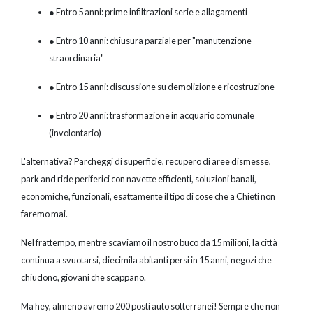
● Entro 5 anni: prime infiltrazioni serie e allagamenti
● Entro 10 anni: chiusura parziale per "manutenzione
straordinaria"
● Entro 15 anni: discussione su demolizione e ricostruzione
● Entro 20 anni: trasformazione in acquario comunale
(involontario)
L'alternativa? Parcheggi di superficie, recupero di aree dismesse,
park and ride periferici con navette efficienti, soluzioni banali,
economiche, funzionali, esattamente il tipo di cose che a Chieti non
faremo mai.
Nel frattempo, mentre scaviamo il nostro buco da 15 milioni, la città
continua a svuotarsi, diecimila abitanti persi in 15 anni, negozi che
chiudono, giovani che scappano.
Ma hey, almeno avremo 200 posti auto sotterranei! Sempre che non