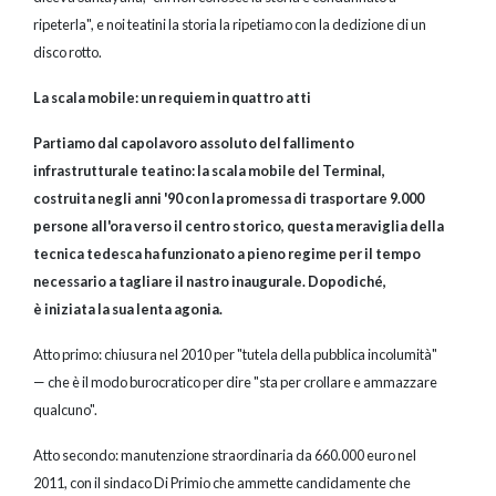
ripeterla", e noi teatini la storia la ripetiamo con la dedizione di un
disco rotto.
La scala mobile: un requiem in quattro atti
Partiamo dal capolavoro assoluto del fallimento
infrastrutturale teatino: la scala mobile del Terminal,
costruita negli anni '90 con la promessa di trasportare 9.000
persone all'ora verso il centro storico, questa meraviglia della
tecnica tedesca ha funzionato a pieno regime per il tempo
necessario a tagliare il nastro inaugurale. Dopodiché,
è iniziata la sua lenta agonia.
Atto primo: chiusura nel 2010 per "tutela della pubblica incolumità"
— che è il modo burocratico per dire "sta per crollare e ammazzare
qualcuno".
Atto secondo: manutenzione straordinaria da 660.000 euro nel
2011, con il sindaco Di Primio che ammette candidamente che