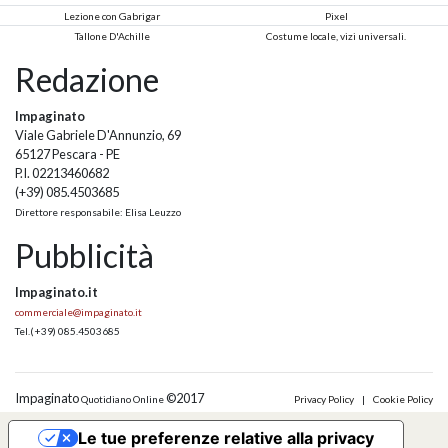
Lezione con Gabrigar
Pixel
Tallone D'Achille
Costume locale, vizi universali.
Redazione
Impaginato
Viale Gabriele D'Annunzio, 69
65127 Pescara - PE
P.I. 02213460682
(+39) 085.4503685
Direttore responsabile: Elisa Leuzzo
Pubblicità
Impaginato.it
commerciale@impaginato.it
Tel.
(+39) 085.4503685
Impaginato
©2017
Quotidiano Online
Privacy Policy
|
Cookie Policy
Le tue preferenze relative alla privacy