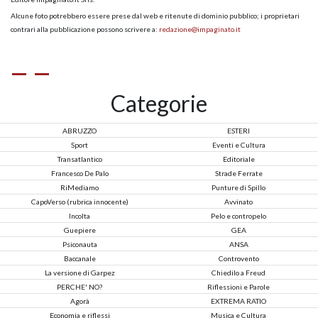
Alcune foto potrebbero essere prese dal web e ritenute di dominio pubblico; i proprietari
contrari alla pubblicazione possono scrivere a:
redazione@impaginato.it
Categorie
ABRUZZO
ESTERI
Sport
Eventi e Cultura
Transatlantico
Editoriale
Francesco De Palo
Strade Ferrate
RiMediamo
Punture di Spillo
CapoVerso (rubrica innocente)
Avvinato
Incolta
Pelo e contropelo
Guepiere
GEA
Psiconauta
ANSA
Baccanale
Controvento
La versione di Garpez
Chiedilo a Freud
PERCHE' NO?
Riflessioni e Parole
Agorà
EXTREMA RATIO
Economia e riflessi
Musica e Cultura