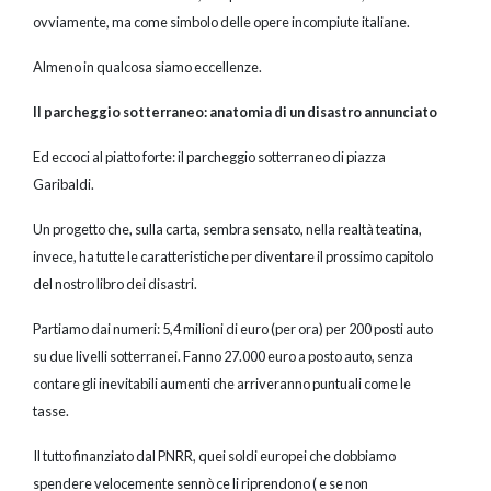
ovviamente, ma come simbolo delle opere incompiute italiane.
Almeno in qualcosa siamo eccellenze.
Il parcheggio sotterraneo: anatomia di un disastro annunciato
Ed eccoci al piatto forte: il parcheggio sotterraneo di piazza
Garibaldi.
Un progetto che, sulla carta, sembra sensato, nella realtà teatina,
invece, ha tutte le caratteristiche per diventare il prossimo capitolo
del nostro libro dei disastri.
Partiamo dai numeri: 5,4 milioni di euro (per ora) per 200 posti auto
su due livelli sotterranei. Fanno 27.000 euro a posto auto, senza
contare gli inevitabili aumenti che arriveranno puntuali come le
tasse.
Il tutto finanziato dal PNRR, quei soldi europei che dobbiamo
spendere velocemente sennò ce li riprendono ( e se non