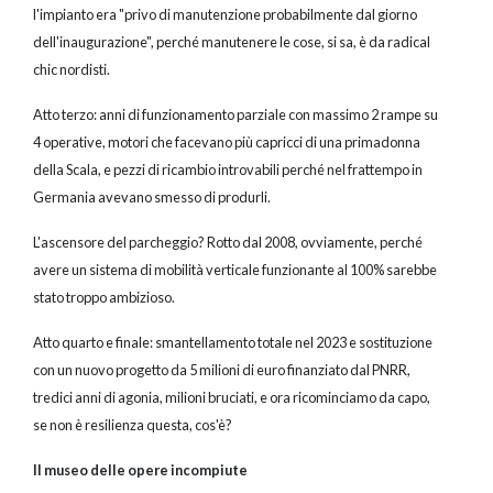
l'impianto era "privo di manutenzione probabilmente dal giorno
dell'inaugurazione", perché manutenere le cose, si sa, è da radical
chic nordisti.
Atto terzo: anni di funzionamento parziale con massimo 2 rampe su
4 operative, motori che facevano più capricci di una primadonna
della Scala, e pezzi di ricambio introvabili perché nel frattempo in
Germania avevano smesso di produrli.
L'ascensore del parcheggio? Rotto dal 2008, ovviamente, perché
avere un sistema di mobilità verticale funzionante al 100% sarebbe
stato troppo ambizioso.
Atto quarto e finale: smantellamento totale nel 2023 e sostituzione
con un nuovo progetto da 5 milioni di euro finanziato dal PNRR,
tredici anni di agonia, milioni bruciati, e ora ricominciamo da capo,
se non è resilienza questa, cos'è?
Il museo delle opere incompiute