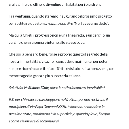
si allaghino,o crollino, o diventino un habitat per i pipistrelli.
Tra vent'anni, quando staremo inaugurando il prossimo progetto
per sostituire questo
vorremmo non dire
"Noi l'avevamo detto".
Ma qui a Chieti il progresso non è una linea retta, è un cerchio, un
cerchio che gira sempre intorno allo stesso buco.
Che poi, a pensarci bene, forse è proprio questo il segreto della
nostra immortalità civica, non concludere mai niente, per poter
sempre ricominciare, il mito di Sisifo rivisitato salsa abruzzese, con
meno tragedia greca e più burocrazia italiana.
Saluti dal Vs
#LiberalChic,
dove la satira incontra l'inevitabile!
P.S. per chi volesse parcheggiare nel frattempo, non resta che il
multipiano di via Papa
Giovanni XXIII, è lontano, scomodo e in
pessimo stato, ma almeno è in superficie,e
quando piove, l'acqua
scorre via invece di accumularsi.