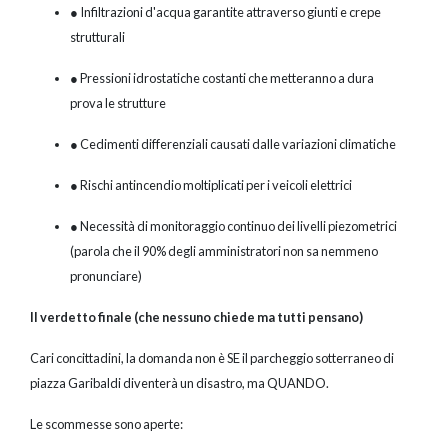
● Infiltrazioni d'acqua garantite attraverso giunti e crepe
strutturali
● Pressioni idrostatiche costanti che metteranno a dura
prova le strutture
● Cedimenti differenziali causati dalle variazioni climatiche
● Rischi antincendio moltiplicati per i veicoli elettrici
● Necessità di monitoraggio continuo dei livelli piezometrici
(parola che il 90% degli amministratori non sa nemmeno
pronunciare)
Il verdetto finale (che nessuno chiede ma tutti pensano)
Cari concittadini, la domanda non è SE il parcheggio sotterraneo di
piazza Garibaldi diventerà un disastro, ma QUANDO.
Le scommesse sono aperte: