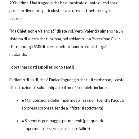
200 vittime. Una tragedia che ha dimostrato quanto questi spazi
possano diventare pericolosi in caso di eventi meteorologici
estremi.
"Ma Chieti non è Valencia!" direte voi. Vero. Valencia almeno ha un
sistema di allerta che funziona, noi abbiamo una Protezione Civile
che manda gli SMS di allerta meteo quando ormai stai già
nuotando.
I costi nascosti (spoiler: sono tanti)
Parliamo di soldi, che è l'unico linguaggio che tutti capiscono, il costo
di costruzione è solo l'antipasto, il menù completo include:
● Manutenzione delle impermeabilizzazioni (perché l'acqua,
sorpresa sorpresa, tende a infiltrarsi sottoterra)
● Sistemi di pompaggio permanenti (per quando
l'impermeabilizzazione fallisce, e fallirà)