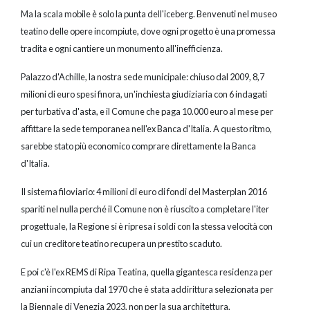
Ma la scala mobile è solo la punta dell'iceberg. Benvenuti nel museo
teatino delle opere incompiute, dove ogni progetto è una promessa
tradita e ogni cantiere un monumento all'inefficienza.
Palazzo d'Achille, la nostra sede municipale: chiuso dal 2009, 8,7
milioni di euro spesi finora, un'inchiesta giudiziaria con 6 indagati
per turbativa d'asta, e il Comune che paga 10.000 euro al mese per
affittare la sede temporanea nell'ex Banca d'Italia. A questo ritmo,
sarebbe stato più economico comprare direttamente la Banca
d'Italia.
Il sistema filoviario: 4 milioni di euro di fondi del Masterplan 2016
spariti nel nulla perché il Comune non è riuscito a completare l'iter
progettuale, la Regione si è ripresa i soldi con la stessa velocità con
cui un creditore teatino recupera un prestito scaduto.
E poi c'è l'ex REMS di Ripa Teatina, quella gigantesca residenza per
anziani incompiuta dal 1970 che è stata addirittura selezionata per
la Biennale di Venezia 2023, non per la sua architettura,